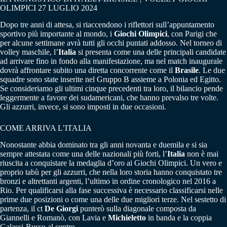
OLIMPICI 27 LUGLIO 2024
Dopo tre anni di attesa, si riaccendono i riflettori sull’appuntamento
sportivo più importante al mondo, i
Giochi Olimpici
, con Parigi che
per alcune settimane avrà tutti gli occhi puntati addosso. Nel torneo di
volley maschile, l’
Italia
si presenta come una delle principali candidate
ad arrivare fino in fondo alla manifestazione, ma nel match inaugurale
dovrà affrontare subito una diretta concorrente come il
Brasile
. Le due
squadre sono state inserite nel Gruppo B assieme a Polonia ed Egitto.
Se consideriamo gli ultimi cinque precedenti tra loro, il bilancio pende
leggermente a favore dei sudamericani, che hanno prevalso tre volte.
Gli azzurri, invece, si sono imposti in due occasioni.
COME ARRIVA L’ITALIA
Nonostante abbia dominato tra gli anni novanta e duemila e si sia
sempre attestata come una delle nazionali più forti, l’
Italia
non è mai
riuscita a conquistare la medaglia d’oro ai Giochi Olimpici. Un vero e
proprio tabù per gli azzurri, che nella loro storia hanno conquistato tre
bronzi e altrettanti argenti, l’ultimo in ordine cronologico nel 2016 a
Rio. Per qualificarsi alla fase successiva è necessario classificarsi nelle
prime due posizioni o come una delle due migliori terze. Nel sestetto di
partenza, il ct
De Giorgi
punterò sulla diagonale composta da
Giannelli e Romanò, con Lavia e
Michieletto
in banda e la coppia
Galassi-Russo al centro.