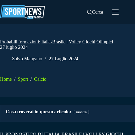
Salta
al
Cerca
contenuto
Probabili formazioni: Italia-Brasile | Volley Giochi Olimpici
27 luglio 2024
Salvo Mangano
27 Luglio 2024
Home
/
Sport
/
Calcio
Cosa troverai in questo articolo:
mostra
IL PRONOSTICO DI ITALIA-BRASILE | VOLLEY GIOCHI