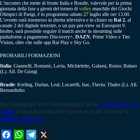
L’incontro che mette di fronte Italia e Brasile, valevole per la prima
giornata della fase a gironi del torneo di
volley
maschile dei Giochi
Olimpici di Parigi, è in programma sabato 27 luglio alle ore 13.00.
L’evento sarà trasmesso in diretta televisiva e in chiaro su
Rai 2
, al
canale 2 del digitale terrestre, o un pay-per-view su Eurosport 9.
Inoltre, sarà possibile seguire il match anche in streaming sulle
piattaforme a pagamento Discovery+,
DAZN
, Prime Video e Tim
Vision, oltre che sulle app Rai Play e Sky Go.
PROBABILI FORMAZIONI
Italia
: Giannelli, Romanò, Lavia, Michieletto, Galassi, Russo; Balaso
(L). All. De Giorgi
Brasile
: Kreling, Darlan, Leal, Lucarelli, Isac, Flavio; Thales (L). All.
Bernardinho
Per consultare altre informazioni sulle
scommesse sul
volley
e le manifestazioni sportive, puoi visitare la
sezione dedicata
Fa
W
Te
X