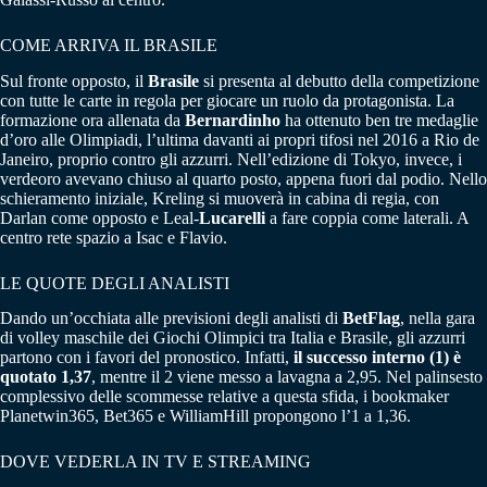
COME ARRIVA IL BRASILE
Sul fronte opposto, il
Brasile
si presenta al debutto della competizione
con tutte le carte in regola per giocare un ruolo da protagonista. La
formazione ora allenata da
Bernardinho
ha ottenuto ben tre medaglie
d’oro alle Olimpiadi, l’ultima davanti ai propri tifosi nel 2016 a Rio de
Janeiro, proprio contro gli azzurri. Nell’edizione di Tokyo, invece, i
verdeoro avevano chiuso al quarto posto, appena fuori dal podio. Nello
schieramento iniziale, Kreling si muoverà in cabina di regia, con
Darlan come opposto e Leal-
Lucarelli
a fare coppia come laterali. A
centro rete spazio a Isac e Flavio.
LE QUOTE DEGLI ANALISTI
Dando un’occhiata alle previsioni degli analisti di
BetFlag
, nella gara
di volley maschile dei Giochi Olimpici tra Italia e Brasile, gli azzurri
partono con i favori del pronostico. Infatti,
il successo interno (1) è
quotato 1,37
, mentre il 2 viene messo a lavagna a 2,95. Nel palinsesto
complessivo delle scommesse relative a questa sfida, i bookmaker
Planetwin365, Bet365 e WilliamHill propongono l’1 a 1,36.
DOVE VEDERLA IN TV E STREAMING