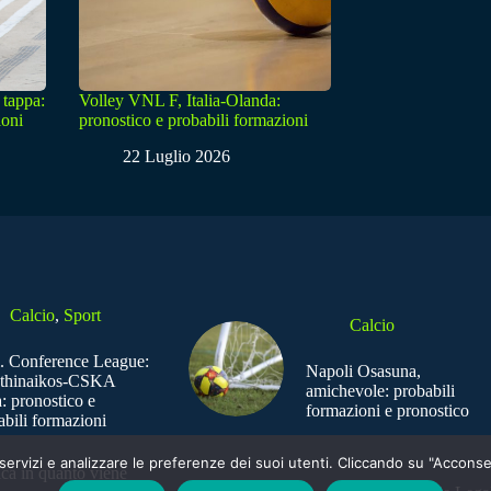
 tappa:
Volley VNL F, Italia-Olanda:
ioni
pronostico e probabili formazioni
22 Luglio 2026
Calcio
,
Sport
Calcio
. Conference League:
Napoli Osasuna,
thinaikos-CSKA
amichevole: probabili
: pronostico e
formazioni e pronostico
abili formazioni
e i servizi e analizzare le preferenze dei suoi utenti. Cliccando su "Acco
ica in quanto viene