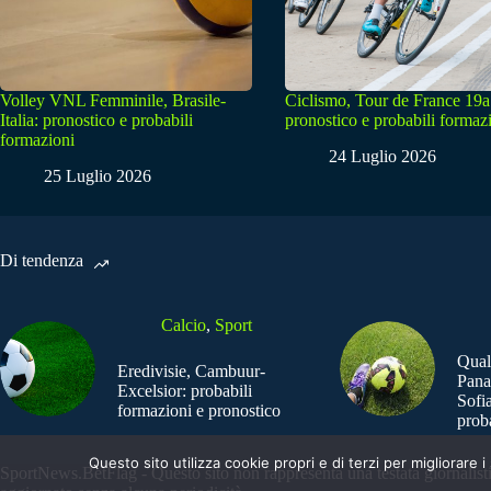
Volley VNL Femminile, Brasile-
Ciclismo, Tour de France 19a
Italia: pronostico e probabili
pronostico e probabili formaz
formazioni
24 Luglio 2026
25 Luglio 2026
Di tendenza
Calcio
,
Sport
Qual
Eredivisie, Cambuur-
Pana
Excelsior: probabili
Sofia
formazioni e pronostico
prob
Questo sito utilizza cookie propri e di terzi per migliorar
SportNews.BetFlag - Questo sito non rappresenta una testata giornalist