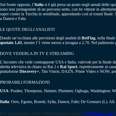
Sul fronte opposto, l’
Italia
si è già presa un posto negli annali dello spo
sono rese protagoniste di un percorso netto, con tre vittorie in altrettan
super contro la Turchia in semifinale, approdando così al round finale.
a Danesi e Fahr.
LE QUOTE DEGLI ANALISTI
Dando un’occhiata alle previsioni degli analisti di
BetFlag
, nella final
quotato 1,43
, mentre l’1 viene messo a lavagna a 2,70. Nel palinsesto
DOVE VEDERLA IN TV E STREAMING
L’incontro che vede contrapposte USA e Italia, valevole per la finale d
diretta televisiva in chiaro su Rai 2 e
Rai Sport
, rispettivamente ai cana
piattaforme
Discovery+
, Tim Vision, DAZN, Prime Video e NOW, previ
PROBABILI FORMAZIONI
USA
: Poulter, Thompson, Skinner, Plummer, Ogbogu, Washington; Wo
Italia
: Orro, Egonu, Bosetti, Sylla, Danesi, Fahr; De Gennaro (L). All.
Per consultare altre informazioni sulle
scommesse sul 