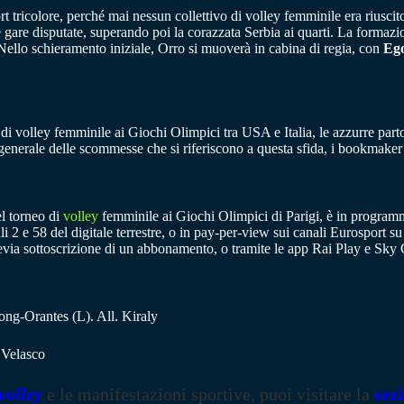
rt tricolore, perché mai nessun collettivo di volley femminile era riuscito
te gare disputate, superando poi la corazzata Serbia ai quarti. La formazi
 Nello schieramento iniziale, Orro si muoverà in cabina di regia, con
Eg
e di volley femminile ai Giochi Olimpici tra USA e Italia, le azzurre part
 generale delle scommesse che si riferiscono a questa sfida, i bookmak
el torneo di
volley
femminile ai Giochi Olimpici di Parigi, è in program
li 2 e 58 del digitale terrestre, o in pay-per-view sui canali Eurosport s
a sottoscrizione di un abbonamento, o tramite le app Rai Play e Sky
ng-Orantes (L). All. Kiraly
 Velasco
volley
e le manifestazioni sportive, puoi visitare la
sez