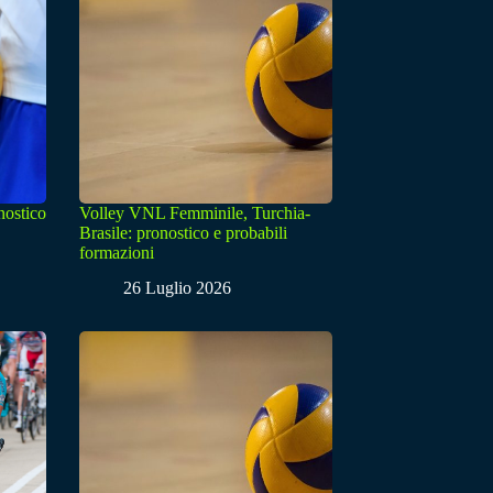
nostico
Volley VNL Femminile, Turchia-
Brasile: pronostico e probabili
formazioni
26 Luglio 2026