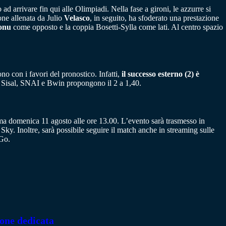
 ad arrivare fin qui alle Olimpiadi. Nella fase a gironi, le azzurre si
one allenata da Julio
Velasco
, in seguito, ha sfoderato una prestazione
onu
come opposto e la coppia Bosetti-Sylla come lati. Al centro spazio
ono con i favori del pronostico. Infatti,
il successo esterno (2) è
er Sisal, SNAI e Bwin propongono il 2 a 1,40.
ma domenica 11 agosto alle ore 13.00. L’evento sarà trasmesso in
u Sky. Inoltre, sarà possibile seguire il match anche in streaming sulle
 Go.
ione dedicata