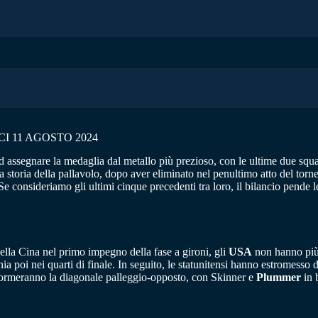
CI 11 AGOSTO 2024
d assegnare la medaglia dal metallo più prezioso, con le ultime due squad
ella storia della pallavolo, dopo aver eliminato nel penultimo atto del to
 Se consideriamo gli ultimi cinque precedenti tra loro, il bilancio pende
ella Cina nel primo impegno della fase a gironi, gli
USA
non hanno più 
a poi nei quarti di finale. In seguito, le statunitensi hanno estromesso da
 formeranno la diagonale palleggio-opposto, con Skinner e
Plummer
in 