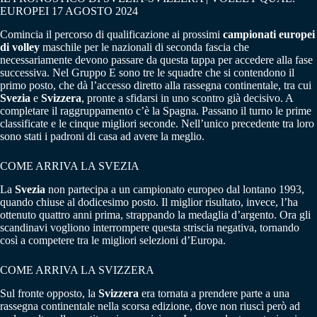
EUROPEI 17 AGOSTO 2024
Comincia il percorso di qualificazione ai prossimi
campionati europei
di volley
maschile per le nazionali di seconda fascia che
necessariamente devono passare da questa tappa per accedere alla fase
successiva. Nel Gruppo E sono tre le squadre che si contendono il
primo posto, che dà l’accesso diretto alla rassegna continentale, tra cui
Svezia
e
Svizzera
, pronte a sfidarsi in uno scontro già decisivo. A
completare il raggruppamento c’è la Spagna. Passano il turno le prime
classificate e le cinque migliori seconde. Nell’unico precedente tra loro
sono stati i padroni di casa ad avere la meglio.
COME ARRIVA LA SVEZIA
La
Svezia
non partecipa a un campionato europeo dal lontano 1993,
quando chiuse al dodicesimo posto. Il miglior risultato, invece, l’ha
ottenuto quattro anni prima, strappando la medaglia d’argento. Ora gli
scandinavi vogliono interrompere questa striscia negativa, tornando
così a competere tra le migliori selezioni d’Europa.
COME ARRIVA LA SVIZZERA
Sul fronte opposto, la
Svizzera
era tornata a prendere parte a una
rassegna continentale nella scorsa edizione, dove non riuscì però ad