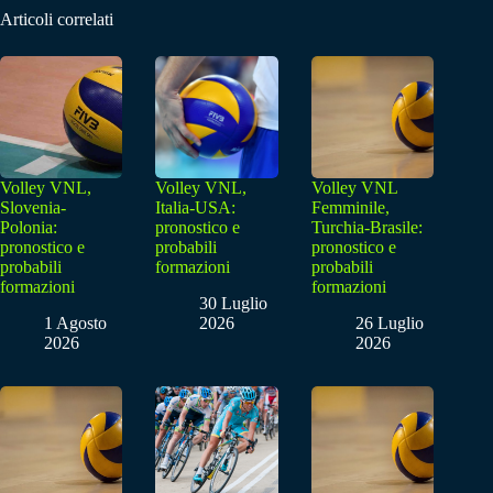
Articoli correlati
Volley VNL,
Volley VNL,
Volley VNL
Slovenia-
Italia-USA:
Femminile,
Polonia:
pronostico e
Turchia-Brasile:
pronostico e
probabili
pronostico e
probabili
formazioni
probabili
formazioni
formazioni
30 Luglio
1 Agosto
2026
26 Luglio
2026
2026