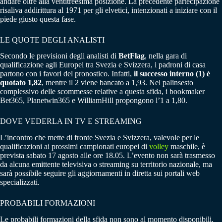
andare oltre alla ventitreesima posizione. La precedente partecipazione
risaliva addirittura al 1971 per gli elvetici, intenzionati a iniziare con il
piede giusto questa fase.
LE QUOTE DEGLI ANALISTI
Secondo le previsioni degli analisti di
BetFlag
, nella gara di
qualificazione agli Europei tra Svezia e Svizzera, i padroni di casa
partono con i favori del pronostico. Infatti,
il successo interno (1) è
quotato 1,82
, mentre il 2 viene bancato a 1,93. Nel palinsesto
complessivo delle scommesse relative a questa sfida, i bookmaker
Bet365, Planetwin365 e WilliamHill propongono l’1 a 1,80.
DOVE VEDERLA IN TV E STREAMING
L’incontro che mette di fronte Svezia e Svizzera, valevole per le
qualificazioni ai prossimi campionati europei di
volley
maschile, è
prevista sabato 17 agosto alle ore 18.05. L’evento non sarà trasmesso
da alcuna emittente televisiva o streaming su territorio nazionale, ma
sarà possibile seguire gli aggiornamenti in diretta sui portali web
specializzati.
PROBABILI FORMAZIONI
Le probabili formazioni della sfida non sono al momento disponibili.