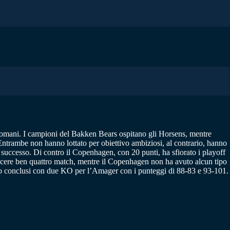
di domani. I campioni del Bakken Bears ospitano gli Horsens, mentre
Entrambe non hanno lottato per obiettivo ambiziosi, al contrario, hanno
 successo. Di contro il Copenhagen, con 20 punti, ha sfiorato i playoff
a vincere ben quattro match, mentre il Copenhagen non ha avuto alcun tipo
 sono conclusi con due KO per l’Amager con i punteggi di 88-83 e 93-101.