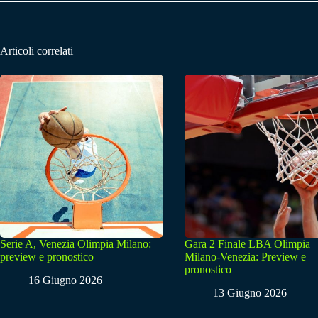
Articoli correlati
Serie A, Venezia Olimpia Milano:
Gara 2 Finale LBA Olimpia
preview e pronostico
Milano-Venezia: Preview e
pronostico
16 Giugno 2026
13 Giugno 2026