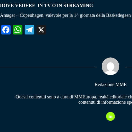
DOVE VEDERE IN TV O IN STREAMING
Amager – Copenhagen, valevole per la 1^ giornata della Basketlegaen i
Fa
W
Te
X
ce
ha
le
bo
ts
gr
ok
A
a
pp
m
Redazione MME
Questi contenuti sono a cura di MMEuropa, realtà editoriale c
contenuti di informazione spo