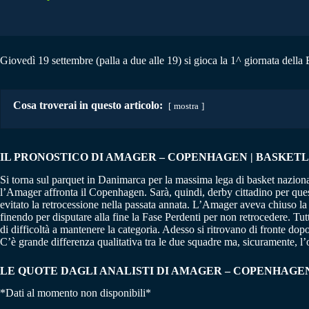
Giovedì 19 settembre (palla a due alle 19) si gioca la 1^ giornata del
Cosa troverai in questo articolo:
mostra
IL PRONOSTICO DI AMAGER – COPENHAGEN | BASKETLIG
Si torna sul parquet in Danimarca per la massima lega di basket naziona
l’Amager affronta il Copenhagen. Sarà, quindi, derby cittadino per que
evitato la retrocessione nella passata annata. L’Amager aveva chiuso la
finendo per disputare alla fine la Fase Perdenti per non retrocedere. Tu
di difficoltà a mantenere la categoria. Adesso si ritrovano di fronte d
C’è grande differenza qualitativa tra le due squadre ma, sicuramente, l’o
LE QUOTE DAGLI ANALISTI DI AMAGER – COPENHAGE
*Dati al momento non disponibili*