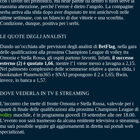
con i favori del pronostico, ma nelle partite da dentro o fuori serve la
massima attenzione, perché l’errore è dietro l’angolo. La compagine
serba arriva alla sfida dopo aver disputato tre test amichevoli nelle
ultime settimane, con un bilancio di due vittorie e una sconfitta.
Condizione, dunque, positiva per i serbi.
LE QUOTE DEGLI ANALISTI
Dando un’occhiata alle previsioni degli analisti di
BetFlag
, nella gara
delle qualificazioni alla prossima Champions League di volley tra
Omonia e Stella Rossa, gli ospiti partono favoriti. Infatti,
il successo
esterno (2) è quotato 1,66
, mentre l’1 viene messo a lavagna a 2,15.
Nel palinsesto complessivo delle scommesse relative a questa sfida, i
bookmaker Planetwin365 e SNAI propongono il 2 a 1,65; Bwin,
invece, lo banca a 1,57.
DOVE VEDERLA IN TV E STREAMING
L’incontro che mette di fronte Omonia e Stella Rossa, valevole per i
quarti di finale delle qualificazioni alla prossima Champions League di
volley
maschile, è in programma giovedì 19 settembre alle ore 18.00.
L’evento non sarà trasmesso da alcuna emittente televisiva o streaming,
ma sarà possibile seguire gli aggiornamenti in diretta sui portali web
specializzati.