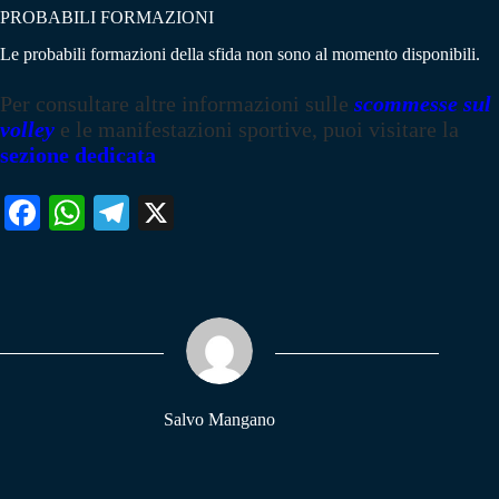
PROBABILI FORMAZIONI
Le probabili formazioni della sfida non sono al momento disponibili.
Per consultare altre informazioni sulle
scommesse sul
volley
e le manifestazioni sportive, puoi visitare la
sezione dedicata
Fa
W
Te
X
ce
ha
le
bo
ts
gr
ok
A
a
pp
m
Salvo Mangano