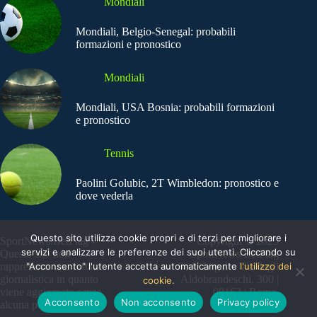
Mondiali
Mondiali, Belgio-Senegal: probabili
formazioni e pronostico
Mondiali
Mondiali, USA Bosnia: probabili formazioni
e pronostico
Tennis
Paolini Golubic, 2T Wimbledon: pronostico e
dove vederla
Questo sito utilizza cookie propri e di terzi per migliorare i
SportNews.BetFlag -
Copyright © 2025
servizi e analizzare le preferenze dei suoi utenti. Cliccando su
Questo sito non
SportNews BetFlag
"Acconsento" l'utente accetta automaticamente
l'utilizzo dei
rappresenta una testata
Sede Legale: Via degli
giornalistica in quanto
Aldobrandeschi, 300 |
cookie.
viene aggiornato senza
00163 | Roma
Acconsento
Non acconsento
Privacy policy
alcuna periodicità