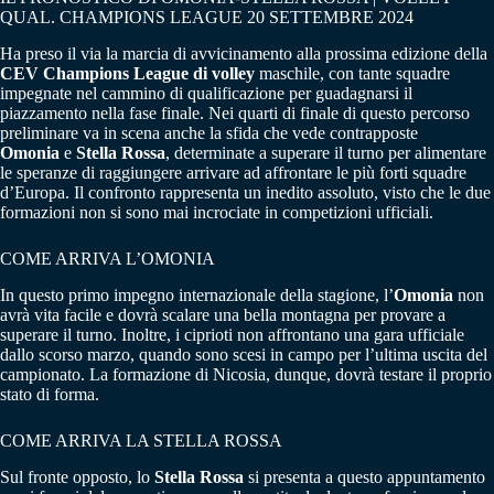
QUAL. CHAMPIONS LEAGUE 20 SETTEMBRE 2024
Ha preso il via la marcia di avvicinamento alla prossima edizione della
CEV Champions League di volley
maschile, con tante squadre
impegnate nel cammino di qualificazione per guadagnarsi il
piazzamento nella fase finale. Nei quarti di finale di questo percorso
preliminare va in scena anche la sfida che vede contrapposte
Omonia
e
Stella Rossa
, determinate a superare il turno per alimentare
le speranze di raggiungere arrivare ad affrontare le più forti squadre
d’Europa. Il confronto rappresenta un inedito assoluto, visto che le due
formazioni non si sono mai incrociate in competizioni ufficiali.
COME ARRIVA L’OMONIA
In questo primo impegno internazionale della stagione, l’
Omonia
non
avrà vita facile e dovrà scalare una bella montagna per provare a
superare il turno. Inoltre, i ciprioti non affrontano una gara ufficiale
dallo scorso marzo, quando sono scesi in campo per l’ultima uscita del
campionato. La formazione di Nicosia, dunque, dovrà testare il proprio
stato di forma.
COME ARRIVA LA STELLA ROSSA
Sul fronte opposto, lo
Stella Rossa
si presenta a questo appuntamento