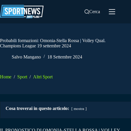
Salta
al
Cerca
contenuto
Probabili formazioni: Omonia-Stella Rossa | Volley Qual.
Champions League 19 settembre 2024
Salvo Mangano
18 Settembre 2024
Home
/
Sport
/
Altri Sport
Cosa troverai in questo articolo:
mostra
IL PRONOSTICO DI OMONIA-STELLA ROSSA | VOLLEY