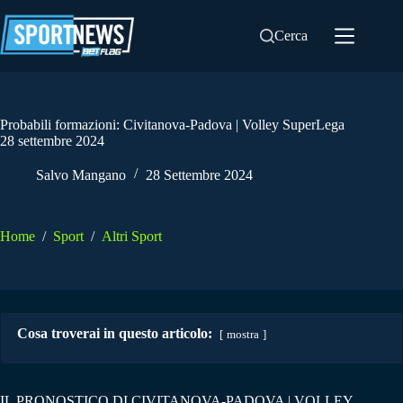
Salta
al
Cerca
contenuto
Probabili formazioni: Civitanova-Padova | Volley SuperLega
28 settembre 2024
Salvo Mangano
28 Settembre 2024
Home
/
Sport
/
Altri Sport
Cosa troverai in questo articolo:
mostra
IL PRONOSTICO DI CIVITANOVA-PADOVA | VOLLEY