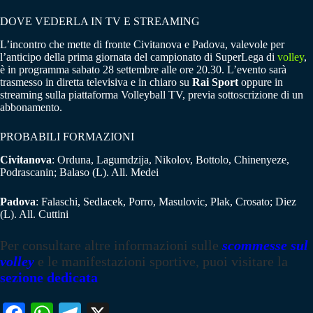
DOVE VEDERLA IN TV E STREAMING
L’incontro che mette di fronte Civitanova e Padova, valevole per
l’anticipo della prima giornata del campionato di SuperLega di
volley
,
è in programma sabato 28 settembre alle ore 20.30. L’evento sarà
trasmesso in diretta televisiva e in chiaro su
Rai Sport
oppure in
streaming sulla piattaforma Volleyball TV, previa sottoscrizione di un
abbonamento.
PROBABILI FORMAZIONI
Civitanova
: Orduna, Lagumdzija, Nikolov, Bottolo, Chinenyeze,
Podrascanin; Balaso (L). All. Medei
Padova
: Falaschi, Sedlacek, Porro, Masulovic, Plak, Crosato; Diez
(L). All. Cuttini
Per consultare altre informazioni sulle
scommesse sul
volley
e le manifestazioni sportive, puoi visitare la
sezione dedicata