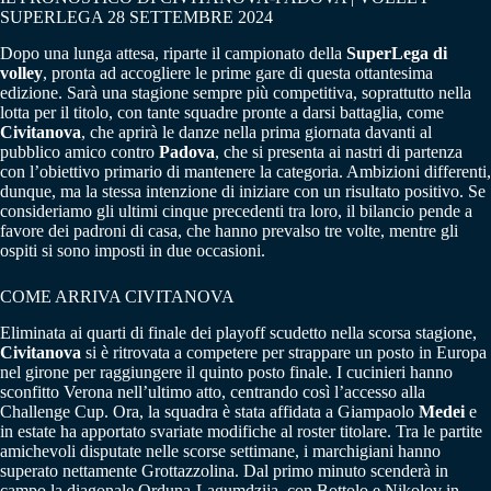
SUPERLEGA 28 SETTEMBRE 2024
Dopo una lunga attesa, riparte il campionato della
SuperLega di
volley
, pronta ad accogliere le prime gare di questa ottantesima
edizione. Sarà una stagione sempre più competitiva, soprattutto nella
lotta per il titolo, con tante squadre pronte a darsi battaglia, come
Civitanova
, che aprirà le danze nella prima giornata davanti al
pubblico amico contro
Padova
, che si presenta ai nastri di partenza
con l’obiettivo primario di mantenere la categoria. Ambizioni differenti,
dunque, ma la stessa intenzione di iniziare con un risultato positivo. Se
consideriamo gli ultimi cinque precedenti tra loro, il bilancio pende a
favore dei padroni di casa, che hanno prevalso tre volte, mentre gli
ospiti si sono imposti in due occasioni.
COME ARRIVA CIVITANOVA
Eliminata ai quarti di finale dei playoff scudetto nella scorsa stagione,
Civitanova
si è ritrovata a competere per strappare un posto in Europa
nel girone per raggiungere il quinto posto finale. I cucinieri hanno
sconfitto Verona nell’ultimo atto, centrando così l’accesso alla
Challenge Cup. Ora, la squadra è stata affidata a Giampaolo
Medei
e
in estate ha apportato svariate modifiche al roster titolare. Tra le partite
amichevoli disputate nelle scorse settimane, i marchigiani hanno
superato nettamente Grottazzolina. Dal primo minuto scenderà in
campo la diagonale Orduna-Lagumdzija, con Bottolo e Nikolov in