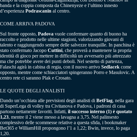
banda e la coppia composta da Chinenyeze e l’ultimo innesto
d’esperienza
Podrascanin
al centro.
COME ARRIVA PADOVA
Sul fronte opposto,
Padova
vuole confermare quanto di buono ha
raccolto e prodotto nelle ultime stagioni, valorizzando giovani di
talento e raggiungendo sempre delle salvezze tranquille. In panchina è
stato confermato Jacopo
Cuttini
, che proverà a mantenere la propria
identità di gioco per mettere in difficoltà un avversario più attrezzato
ma che potrebbe avere dei punti deboli. Nel sestetto di partenza,
Falaschi agirà in cabina di regia, con il nuovo arrivo
Sedlacek
come
opposto, mentre come schiacciatori spingeranno Porro e Masulovic. A
centro rete ci saranno Plak e Crosato.
LE QUOTE DEGLI ANALISTI
Dando un’occhiata alle previsioni degli analisti di
BetFlag
, nella gara
di SuperLega di volley tra Civitanova e Padova, i padroni di casa
partono nettamente favoriti. Infatti,
il successo interno (1) è quotato
1,23
, mentre il 2 viene messo a lavagna a 3,75. Nel palinsesto
complessivo delle scommesse relative a questa sfida, i bookmaker
Bet365 e WilliamHill propongono l’1 a 1,22; Bwin, invece, lo paga
1,20.