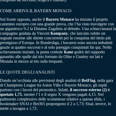
COME ARRIVA IL BAYERN MONACO
Sul fronte opposto, anche il
Bayern Monaco
ha iniziato il proprio
cammino europeo con una grande prova, che l’ha visto travolgere con
un gigantesco 9-2 la Dinamo Zagabria al debutto. Una schiacciasassi la
compagine guidata da Vincent
Kompany
, che lanciato subito un
segnale enorme alle dirette concorrenti per la conquista del titolo più
prestigioso d’Europa. In Bundesliga, i bavaresi sono ancora imbattuti
grazie ai quattro successi e al solo pareggio conquistati fin qui. Nello
schieramento iniziale, la punta centrale
Kane
godrà del supporto
garantito alle spalle dal trio formato da Olise e Gnabry sui lati e
Musiala in mezzo al trio sulla trequarti.
LE QUOTE DEGLI ANALISTI
Dando un’occhiata alle previsioni degli analisti di
BetFlag
, nella gara
di Champions League tra Aston Villa e Bayern Monaco, gli ospiti
partono con i favori del pronostico. Infatti,
il successo esterno (2) è
quotato 1,75
, mentre l’1 e il segno X vengono pagati 4,15. Nel
palinsesto complessivo delle scommesse relative a questa sfida, i
bookmaker SNAI e Bet365 propongono il 2 a 1,73; Sisal, invece, lo
mette a lavagna a 1,72.