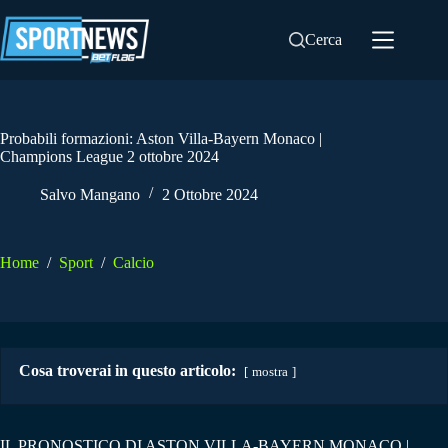
Salta
al
Cerca
contenuto
Probabili formazioni: Aston Villa-Bayern Monaco |
Champions League 2 ottobre 2024
Salvo Mangano
2 Ottobre 2024
Home
/
Sport
/
Calcio
Cosa troverai in questo articolo:
mostra
IL PRONOSTICO DI ASTON VILLA-BAYERN MONACO |