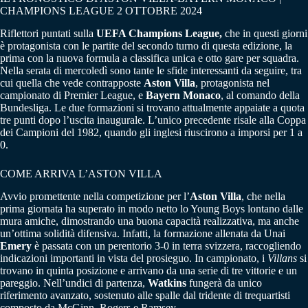
CHAMPIONS LEAGUE 2 OTTOBRE 2024
Riflettori puntati sulla
UEFA Champions League,
che in questi giorni
è protagonista con le partite del secondo turno di questa edizione, la
prima con la nuova formula a classifica unica e otto gare per squadra.
Nella serata di mercoledì sono tante le sfide interessanti da seguire, tra
cui quella che vede contrapposte
Aston Villa
, protagonista nel
campionato di Premier League, e
Bayern Monaco
, al comando della
Bundesliga. Le due formazioni si trovano attualmente appaiate a quota
tre punti dopo l’uscita inaugurale. L’unico precedente risale alla Coppa
dei Campioni del 1982, quando gli inglesi riuscirono a imporsi per 1 a
0.
COME ARRIVA L’ASTON VILLA
Avvio promettente nella competizione per l’
Aston Villa
, che nella
prima giornata ha superato in modo netto lo Young Boys lontano dalle
mura amiche, dimostrando una buona capacità realizzativa, ma anche
un’ottima solidità difensiva. Infatti, la formazione allenata da Unai
Emery
è passata con un perentorio 3-0 in terra svizzera, raccogliendo
indicazioni importanti in vista del prosieguo. In campionato, i
Villans
si
trovano in quinta posizione e arrivano da una serie di tre vittorie e un
pareggio. Nell’undici di partenza,
Watkins
fungerà da unico
riferimento avanzato, sostenuto alle spalle dal tridente di trequartisti
composto da McGinn, Rogers e Ramsey.