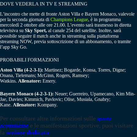
DOVE VEDERLA IN TV E STREAMING
L’incontro che mette di fronte Aston Villa e Bayern Monaco, valevole
per la seconda giornata di
Champions League
, è in programma
mercoledì 2 ottobre alle ore 21.00. L’evento sarà trasmesso in diretta
televisiva su
Sky Sport,
al canale 254 del satellite. Inoltre, sarà
possibile seguire il match anche in streaming sulla piattaforma
streaming NOW, previa sottoscrizione di un abbonamento, o tramite
l’app Sky Go.
PROBABILI FORMAZIONI
Aston Villa (4-2-3-1):
Martinez; Bogarde, Konsa, Torres, Digne;
Onana, Tielemans; McGinn, Rogers, Ramsey;
Watkins.
Allenatore:
Emery.
Bayern Monaco (4-2-3-1):
Neuer; Guerreiro, Upamecano, Kim Min-
Jae, Davies; Kimmich, Pavlovic; Olise, Musiala, Gnabry;
Kane.
Allenatore:
Kompany.
Per consultare altre informazioni sulle
quote
scommesse
e le manifestazioni sportive, puoi visitare
la
sezione dedicata