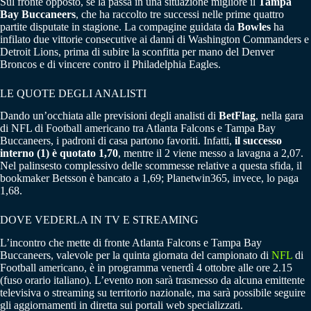
Sul fronte opposto, se la passa in una situazione migliore il
Tampa
Bay Buccaneers
, che ha raccolto tre successi nelle prime quattro
partite disputate in stagione. La compagine guidata da
Bowles
ha
infilato due vittorie consecutive ai danni di Washington Commanders e
Detroit Lions, prima di subire la sconfitta per mano del Denver
Broncos e di vincere contro il Philadelphia Eagles.
LE QUOTE DEGLI ANALISTI
Dando un’occhiata alle previsioni degli analisti di
BetFlag
, nella gara
di NFL di Football americano tra Atlanta Falcons e Tampa Bay
Buccaneers, i padroni di casa partono favoriti. Infatti,
il successo
interno (1) è quotato 1,70
, mentre il 2 viene messo a lavagna a 2,07.
Nel palinsesto complessivo delle scommesse relative a questa sfida, il
bookmaker Betsson è bancato a 1,69; Planetwin365, invece, lo paga
1,68.
DOVE VEDERLA IN TV E STREAMING
L’incontro che mette di fronte Atlanta Falcons e Tampa Bay
Buccaneers, valevole per la quinta giornata del campionato di
NFL
di
Football americano, è in programma venerdì 4 ottobre alle ore 2.15
(fuso orario italiano). L’evento non sarà trasmesso da alcuna emittente
televisiva o streaming su territorio nazionale, ma sarà possibile seguire
gli aggiornamenti in diretta sui portali web specializzati.