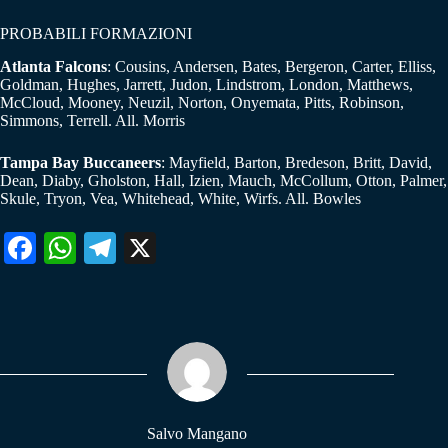
PROBABILI FORMAZIONI
Atlanta Falcons
: Cousins, Andersen, Bates, Bergeron, Carter, Elliss,
Goldman, Hughes, Jarrett, Judon, Lindstrom, London, Matthews,
McCloud, Mooney, Neuzil, Norton, Onyemata, Pitts, Robinson,
Simmons, Terrell. All. Morris
Tampa Bay Buccaneers
: Mayfield, Barton, Bredeson, Britt, David,
Dean, Diaby, Gholston, Hall, Izien, Mauch, McCollum, Otton, Palmer,
Skule, Tryon, Vea, Whitehead, White, Wirfs. All. Bowles
Fa
W
Te
X
ce
ha
le
bo
ts
gr
ok
A
a
pp
m
Salvo Mangano