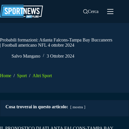
Salta
al
Cerca
contenuto
Probabili formazioni: Atlanta Falcons-Tampa Bay Buccaneers
| Football americano NFL 4 ottobre 2024
Salvo Mangano
3 Ottobre 2024
Home
/
Sport
/
Altri Sport
Cosa troverai in questo articolo:
mostra
IL PRONOSTICO DI ATLANTA FALCONS-TAMPA BAY