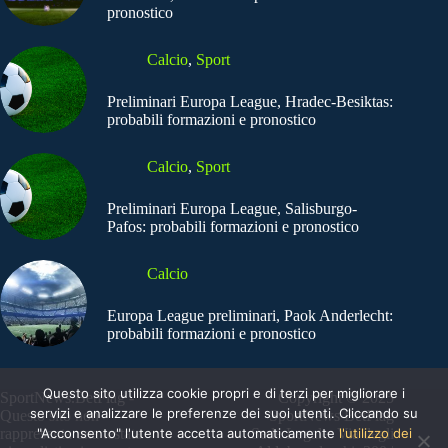
pronostico
Calcio
,
Sport
Preliminari Europa League, Hradec-Besiktas:
probabili formazioni e pronostico
Calcio
,
Sport
Preliminari Europa League, Salisburgo-
Pafos: probabili formazioni e pronostico
Calcio
Europa League preliminari, Paok Anderlecht:
probabili formazioni e pronostico
Questo sito utilizza cookie propri e di terzi per migliorare i
SportNews.BetFlag -
Copyright © 2025
servizi e analizzare le preferenze dei suoi utenti. Cliccando su
Questo sito non
SportNews BetFlag
"Acconsento" l'utente accetta automaticamente
l'utilizzo dei
rappresenta una testata
Sede Legale: Via degli