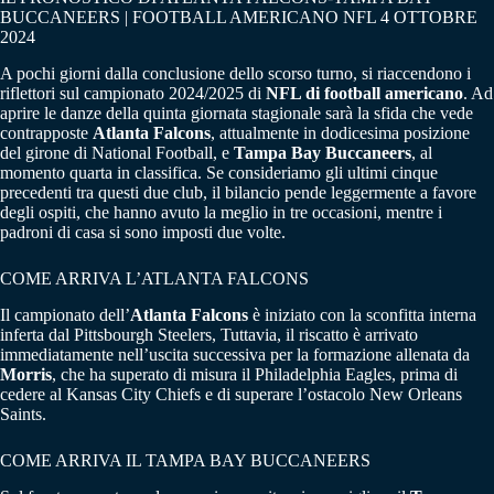
BUCCANEERS | FOOTBALL AMERICANO NFL 4 OTTOBRE
2024
A pochi giorni dalla conclusione dello scorso turno, si riaccendono i
riflettori sul campionato 2024/2025 di
NFL di football americano
. Ad
aprire le danze della quinta giornata stagionale sarà la sfida che vede
contrapposte
Atlanta Falcons
, attualmente in dodicesima posizione
del girone di National Football, e
Tampa Bay Buccaneers
, al
momento quarta in classifica. Se consideriamo gli ultimi cinque
precedenti tra questi due club, il bilancio pende leggermente a favore
degli ospiti, che hanno avuto la meglio in tre occasioni, mentre i
padroni di casa si sono imposti due volte.
COME ARRIVA L’ATLANTA FALCONS
Il campionato dell’
Atlanta Falcons
è iniziato con la sconfitta interna
inferta dal Pittsbourgh Steelers, Tuttavia, il riscatto è arrivato
immediatamente nell’uscita successiva per la formazione allenata da
Morris
, che ha superato di misura il Philadelphia Eagles, prima di
cedere al Kansas City Chiefs e di superare l’ostacolo New Orleans
Saints.
COME ARRIVA IL TAMPA BAY BUCCANEERS