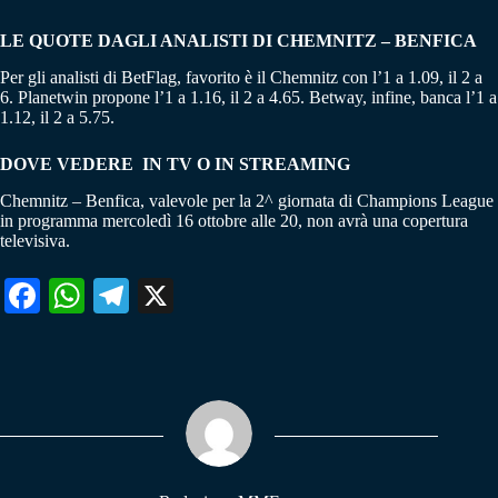
LE QUOTE DAGLI ANALISTI DI CHEMNITZ – BENFICA
Per gli analisti di BetFlag, favorito è il Chemnitz con l’1 a 1.09, il 2 a
6. Planetwin propone l’1 a 1.16, il 2 a 4.65. Betway, infine, banca l’1 a
1.12, il 2 a 5.75.
DOVE VEDERE IN TV O IN STREAMING
Chemnitz – Benfica, valevole per la 2^ giornata di Champions League
in programma mercoledì 16 ottobre alle 20, non avrà una copertura
televisiva.
Fa
W
Te
X
ce
ha
le
bo
ts
gr
ok
A
a
pp
m