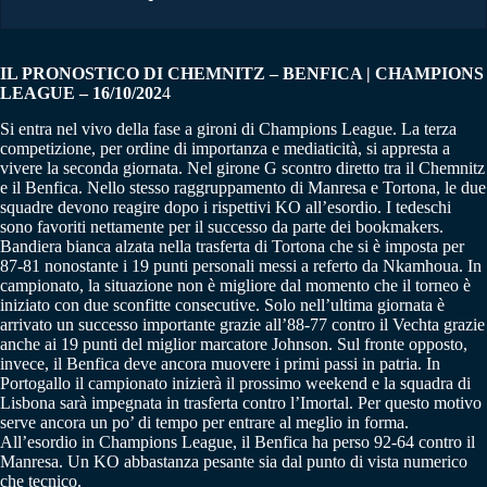
IL PRONOSTICO DI CHEMNITZ – BENFICA | CHAMPIONS
LEAGUE – 16/10/202
4
Si entra nel vivo della fase a gironi di Champions League. La terza
competizione, per ordine di importanza e mediaticità, si appresta a
vivere la seconda giornata. Nel girone G scontro diretto tra il Chemnitz
e il Benfica. Nello stesso raggruppamento di Manresa e Tortona, le due
squadre devono reagire dopo i rispettivi KO all’esordio. I tedeschi
sono favoriti nettamente per il successo da parte dei bookmakers.
Bandiera bianca alzata nella trasferta di Tortona che si è imposta per
87-81 nonostante i 19 punti personali messi a referto da Nkamhoua. In
campionato, la situazione non è migliore dal momento che il torneo è
iniziato con due sconfitte consecutive. Solo nell’ultima giornata è
arrivato un successo importante grazie all’88-77 contro il Vechta grazie
anche ai 19 punti del miglior marcatore Johnson. Sul fronte opposto,
invece, il Benfica deve ancora muovere i primi passi in patria. In
Portogallo il campionato inizierà il prossimo weekend e la squadra di
Lisbona sarà impegnata in trasferta contro l’Imortal. Per questo motivo
serve ancora un po’ di tempo per entrare al meglio in forma.
All’esordio in Champions League, il Benfica ha perso 92-64 contro il
Manresa. Un KO abbastanza pesante sia dal punto di vista numerico
che tecnico.