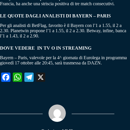
Francia, ha anche una striscia positiva di tre match consecutivi.
LE QUOTE DAGLI ANALISTI DI BAYERN – PARIS
Per gli analisti di BetFlag, favorito è il Bayern con l’1 a 1.55, il 2 a
2.30. Planetwin propone l’1 a 1.55, il 2 a 2.30. Betway, infine, banca
l’1 a 1.43, il 2 a 2.90.
DOVE VEDERE IN TV O IN STREAMING
Bayern – Paris, valevole per la 4^ giornata di Eurolega in programma
giovedì 17 ottobre alle 20:45, sarà trasmessa da DAZN.
Fa
W
Te
X
ce
ha
le
bo
ts
gr
ok
A
a
pp
m