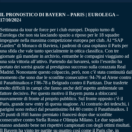
IL PRONOSTICO DI BAYERN – PARIS | EUROLEGA –
17/10/202
4
Settimana da tour de force per i club europei. Doppio turno di
Eurolega che non sta lasciando spazio a riposo per le 18 squadre
impegnate nella massima competizione europea per club. Al “SAP
Garden” di Monaco di Baviera, i padroni di casa ospitano il Paris per
una sfida che vale tanto specialmente in ottica classifica. Con tre
giornate già mandate in archivio, entrambe le compagini viaggiano ad
una sola vittoria all’attivo. Partendo dai bavaresi, solo l’esordio ha
portato dei sorrisi grazie al prestigioso successo sulla corazzata Real
Madrid. Nonostante questo colpaccio, però, non c’è stata continuità dal
momento che sono due le sconfitte consecutive: 94-79 ad Atene contro
il Panathinaikos e l’86-78 a Belgrado contro il Partizan. Due trasferte
molto difficili in campi che fanno anche dell’aspetto ambientale un
fattore decisivo. Per questo motivo il Bayern punta a sbloccarsi
nuovamente di fronte al proprio pubblico. Sul fronte opposto c’è il
Paris, grande new entry di questa stagione. Al contrario dei tedeschi, i
parigini sono reduci dal pesantissimo 84-80 contro il Panathinaikos. I
20 punti di Hifi hanno premiato i francesi dopo due sconfitte
consecutive contro Stella Rossa e Olimpia Milano. Le due squadre
stanno andando bene nei rispettivi campionati con degli ottimi risultati.
Il Bayern ha vinto tre partite su quattro così come il Paris che, in