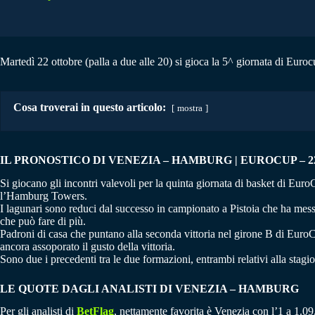
Martedì 22 ottobre (palla a due alle 20) si gioca la 5^ giornata di Eur
Cosa troverai in questo articolo:
mostra
IL PRONOSTICO DI VENEZIA – HAMBURG | EUROCUP – 22
Si giocano gli incontri valevoli per la quinta giornata di basket di Eur
l’Hamburg Towers.
I lagunari sono reduci dal successo in campionato a Pistoia che ha mess
che può fare di più.
Padroni di casa che puntano alla seconda vittoria nel girone B di EuroC
ancora assoporato il gusto della vittoria.
Sono due i precedenti tra le due formazioni, entrambi relativi alla stag
LE QUOTE DAGLI ANALISTI DI VENEZIA – HAMBURG
Per gli analisti di
BetFlag
, nettamente favorita è Venezia con l’1 a 1.0