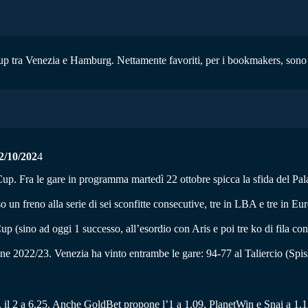
ocup tra Venezia e Hamburg. Nettamente favoriti, per i bookmakers, sono 
/10/202
4
oCup. Fra le gare in programma martedì 22 ottobre spicca la sfida del Pa
o un freno alla serie di sei sconfitte consecutive, tre in LBA e tre in 
up (sino ad oggi 1 successo, all’esordio con Aris e poi tre ko di fila c
ione 2022/23. Venezia ha vinto entrambe le gare: 94-77 al Taliercio (Spi
9, il 2 a 6.25. Anche GoldBet propone l’1 a 1.09, PlanetWin e Snai a 1.1