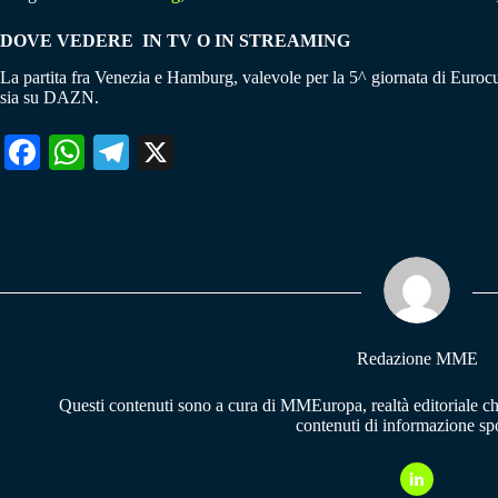
DOVE VEDERE IN TV O IN STREAMING
La partita fra Venezia e Hamburg, valevole per la 5^ giornata di Euroc
sia su DAZN.
Fa
W
Te
X
ce
ha
le
bo
ts
gr
ok
A
a
pp
m
Redazione MME
Questi contenuti sono a cura di MMEuropa, realtà editoriale c
contenuti di informazione spo