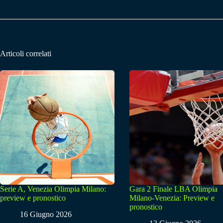
Articoli correlati
Serie A, Venezia Olimpia Milano:
Gara 2 Finale LBA Olimpia
preview e pronostico
Milano-Venezia: Preview e
pronostico
16 Giugno 2026