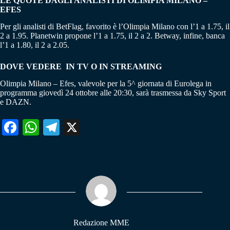
LE QUOTE DAGLI ANALISTI DI OLIMPIA MILANO –
EFES
Per gli analisti di BetFlag, favorito è l’Olimpia Milano con l’1 a 1.75, il
2 a 1.95. Planetwin propone l’1 a 1.75, il 2 a 2. Betway, infine, banca
l’1 a 1.80, il 2 a 2.05.
DOVE VEDERE IN TV O IN STREAMING
Olimpia Milano – Efes, valevole per la 5^ giornata di Eurolega in
programma giovedì 24 ottobre alle 20:30, sarà trasmessa da Sky Sport
e DAZN.
Fa
W
Te
X
ce
ha
le
bo
ts
gr
ok
A
a
pp
m
Redazione MME