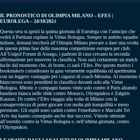
IL PRONOSTICO DI OLIMPIA MILANO – EFES |
EUROLEGA – 24/10/202
4
Questa sera si aprirà la quinta giornata di Eurolega con l’anticipo che
vedrà il Partizan ospitare la Virtus Bologna. Sempre in ambito squadre
italiane, domani toccherà all’Olimpia Milano provare a dare una svolta
in questa prima fase della massima competizione europea per club.
All’Unipol Forum di Assago, i padroni di casa cercano la seconda
affermazione per muovere la classifica. Non sarà certamente un match
facile dal momento che, di fronte, ci sarà l’Efes. Per questo motivo i
bookmakers considerano la gara veramente equilibrata ed apertissima
con un leggero vantaggio per i ragazzi di coach Messina. Al momento i
biancorossi sono penultimi in classifica davanti solo alla Virtus
Bologna. Mirotic e compagni hanno vinto solo contro il Paris alzando
bandiera bianca nelle sfide contro Monaco, Olympiakos e Zalgiris
Kaunas. Di contro l’Efes viaggia alla volta di Milano con la
consapevolezza di poter giocare con molta più tranquillità e meno
pressione. Gli ospiti sono caduti contro Fenerbahce e Maccabi Tel
Aviv ma hanno conseguito anche due successi. Vittorie ottenute
all’esordio contro la Virtus Bologna e, nell’ultima giornata, contro
l’Olympiakos.