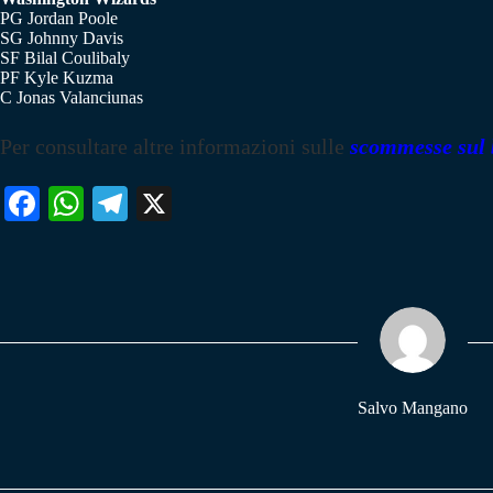
PG Jordan Poole
SG Johnny Davis
SF Bilal Coulibaly
PF Kyle Kuzma
C Jonas Valanciunas
Per consultare altre informazioni sulle
scommesse sul 
Fa
W
Te
X
ce
ha
le
bo
ts
gr
ok
A
a
pp
m
Salvo Mangano