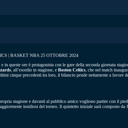
S | BASKET NBA 25 OTTOBRE 2024
 e in queste ore è protagonista con le gare della seconda giornata stagio
zards
, all’esordio in stagione, e
Boston Celtics
, che nel match inaugur
timi cinque precedenti tra loro, il bilancio pende nettamente a favore de
propria stagione e davanti al pubblico amico vogliono partire con il pie
aggiormente insidiosi del torneo. Il quintetto iniziale sarà composto da