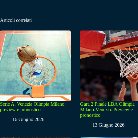
Articoli correlati
Serie A, Venezia Olimpia Milano:
Gara 2 Finale LBA Olimpia
preview e pronostico
Milano-Venezia: Preview e
pronostico
16 Giugno 2026
13 Giugno 2026