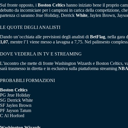
Sul fronte opposto, i
Boston Celtics
hanno iniziato bene il proprio cam
debutto da incorniciare per i campioni in carica della competizione, che
partenza ci saranno Jrue Holiday, Derrick
White
, Jaylen Brown, Jayso
LE QUOTE DEGLI ANALISTI
Dando un’occhiata alle previsioni degli analisti di
BetFlag
, nella gara 
1,07
, mentre l’1 viene messo a lavagna a 7,75. Nel palinsesto comples
DOVE VEDERLA IN TV E STREAMING
L’incontro che mette di fronte Washington Wizards e Boston Celtics, 
sarà trasmesso in diretta e in esclusiva sulla piattaforma streaming
NBA
PROBABILI FORMAZIONI
Boston Celtics
PG Jrue Holiday
SG Derrick White
SF Jaylen Brown
PF Jayson Tatum
C Al Horford
Washington Wizards