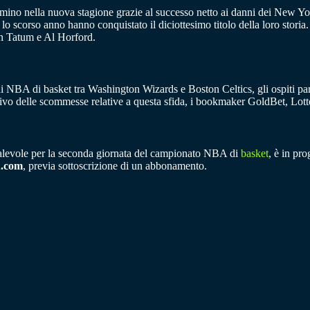
mino nella nuova stagione grazie al successo netto ai danni dei New Yor
 lo scorso anno hanno conquistato il diciottesimo titolo della loro stori
n Tatum e Al Horford.
di NBA di basket tra Washington Wizards e Boston Celtics, gli ospiti par
sivo delle scommesse relative a questa sfida, i bookmaker GoldBet, Lo
valevole per la seconda giornata del campionato NBA di
basket
, è in pr
.com
, previa sottoscrizione di un abbonamento.