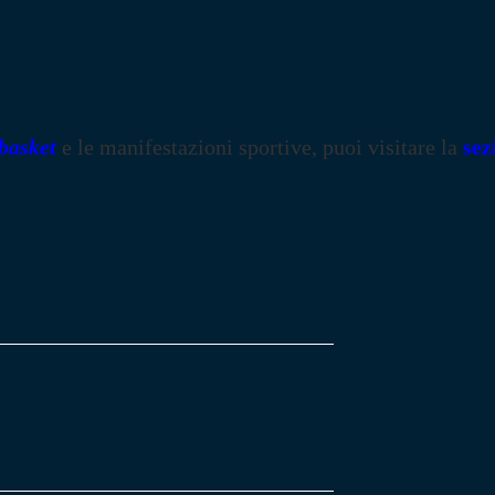
basket
e le manifestazioni sportive, puoi visitare la
sez