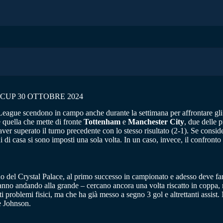
CUP 30 OTTOBRE 2024
r League scendono in campo anche durante la settimana per affrontare gl
e quella che mette di fronte
Tottenham
e
Manchester
City
, due delle 
er superato il turno precedente con lo stesso risultato (2-1). Se conside
 di casa si sono imposti una sola volta. In un caso, invece, il confronto 
 del Crystal Palace, al primo successo in campionato e adesso deve far
nno andando alla grande – cercano ancora una volta riscatto in coppa, 
problemi fisici, ma che ha già messo a segno 3 gol e altrettanti assist. N
le Johnson.