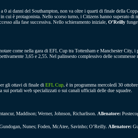
1 a 0 ai danni del Southampton, non va oltre i quarti di finale della Co
ei in cui è protagonista. Nello scorso turno, i Citizens hanno superato d
ccesso alla fase successiva. Nello schieramento iniziale,
O’Reilly
funger
e notare come nella gara di EFL Cup tra Tottenham e Manchester City, i pa
spettivamente 3,65 e 2,55. Nel palinsesto complessivo delle scommesse r
 gli ottavi di finale di
EFL Cup
, è in programma mercoledì 30 ottobre 
a sui portali web specializzati o sui canali ufficiali delle due squadre.
entancur, Maddison; Werner, Johnson, Richarlison.
Allenatore:
Posteco
; Gundogan, Nunes; Foden, McAtee, Savinho; O’Reilly.
Allenatore:
Gu