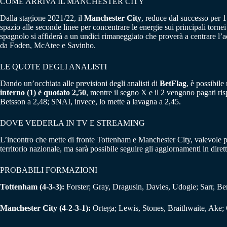
COME ARRIVA IL MANCHESTER CITY
Dalla stagione 2021/22, il
Manchester City
, reduce dal successo per 
spazio alle seconde linee per concentrare le energie sui principali torn
spagnolo si affiderà a un undici rimaneggiato che proverà a centrare l’a
da Foden, McAtee e Savinho.
LE QUOTE DEGLI ANALISTI
Dando un’occhiata alle previsioni degli analisti di
BetFlag
, è possibil
interno (1) è quotato 2,50
, mentre il segno X e il 2 vengono pagati ri
Betsson a 2,48; SNAI, invece, lo mette a lavagna a 2,45.
DOVE VEDERLA IN TV E STREAMING
L’incontro che mette di fronte Tottenham e Manchester City, valevole per
territorio nazionale, ma sarà possibile seguire gli aggiornamenti in dirett
PROBABILI FORMAZIONI
Tottenham (4-3-3):
Forster; Gray, Dragusin, Davies, Udogie; Sarr, B
Manchester City (4-2-3-1):
Ortega; Lewis, Stones, Braithwaite, Ake