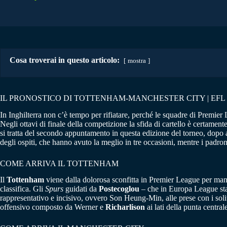
Cosa troverai in questo articolo:
mostra
IL PRONOSTICO DI TOTTENHAM-MANCHESTER CITY | EFL 
In Inghilterra non c’è tempo per rifiatare, perché le squadre di Premie
Negli ottavi di finale della competizione la sfida di cartello è certament
si tratta del secondo appuntamento in questa edizione del torneo, dopo av
degli ospiti, che hanno avuto la meglio in tre occasioni, mentre i padroni
COME ARRIVA IL TOTTENHAM
Il
Tottenham
viene dalla dolorosa sconfitta in Premier League per mano
classifica. Gli
Spurs
guidati da
Postecoglou
– che in Europa League sta
rappresentativo e incisivo, ovvero Son Heung-Min, alle prese con i soliti 
offensivo composto da Werner e
Richarlison
ai lati della punta centra