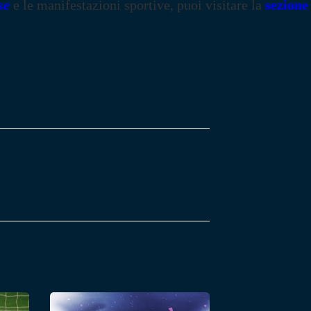
se
e le manifestazioni sportive, puoi visitare la
sezione