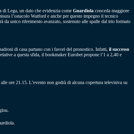
ppa di Lega, un dato che evidenzia come
Guardiola
conceda maggiore
i misura l’ostacolo Watford e anche per questo impegno il tecnico
à da unico riferimento avanzato, sostenuto alle spalle dal trio formato
droni di casa partano con i favori del pronostico. Infatti,
il successo
elative a questa sfida, il bookmaker Eurobet propone l’1 a 2,40 e
alle ore 21.15. L’evento non godrà di alcuna copertura televisiva su
glou.
ardiola.