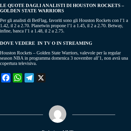
LE QUOTE DAGLI ANALISTI DI HOUSTON ROCKETS –
GOLDEN STATE WARRIORS
Per gli analisti di BetFlag, favoriti sono gli Houston Rockets con l’1 a
1.42, il 2 a 2.70. Planetwin propone l’1 a 1.45, il 2 a 2.70. Betway,
infine, banca l’1 a 1.48, il 2 a 2.75.
DOVE VEDERE IN TV O IN STREAMING
Houston Rockets – Golden State Warriors, valevole per la regular
season NBA in programma domenica 3 novembre all’1, non avrà una
copertura televisiva.
Fa
W
Te
X
ce
ha
le
bo
ts
gr
ok
A
a
pp
m