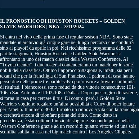
IL PRONOSTICO DI HOUSTON ROCKETS – GOLDEN
STATE WARRIORS | NBA – 3/11/202
4
Si entra nel vivo della prima fase di regular season NBA. Sono state
mandate in archivio già cinque gare nel lungo percorso che condurrà
sino ai playoff da aprile in poi. Nel ricchissimo programma delle 82
partite stagionali, Houston Rockets e Golden State Warriors si
affrontano in uno dei match classici della Western Conference. Al
“Toyota Center”, i due roster si contenderanno un match per le zone
nobili della classifica. Ottimo l’approccio stagionale, infatti, sia per i
texani che per la franchigia di San Francisco. I padroni di casa hanno
perso due delle prime tre partite salvo poi riuscire a trovare continuità
di risultati. I biancorossi sono reduci da due vittorie consecutive: 101-
106 a San Antonio e il 102-108 a Dallas. Dopo questo giro di trasferte,
si torna in casa per cercare il tris. Di contro, però, i Golden State
Warriors vogliono regalare un’altra possibilità a Curry di poter lottare
per l’anello. Il numero 30 ha firmato un rinnovo a vita con la franchigia
e cercherà ancora di trionfare prima del ritiro. Come detto in
precedenza, è stato ottimo l’inizio di stagione. Secondo posto nella
Western Conference grazie ad un record di quattro vittorie ed una sola
sconfitta subita in casa nel big match contro i Los Angeles Clippers.