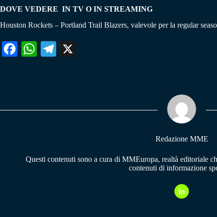
DOVE VEDERE IN TV O IN STREAMING
Houston Rockets – Portland Trail Blazers, valevole per la regular sea
Fa
W
Te
X
ce
ha
le
bo
ts
gr
ok
A
a
pp
m
Redazione MME
Questi contenuti sono a cura di MMEuropa, realtà editoriale c
contenuti di informazione spo