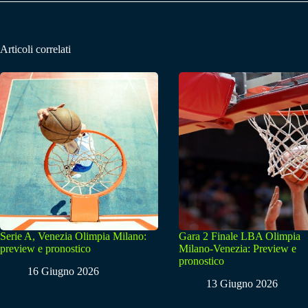
Articoli correlati
Serie A, Venezia Olimpia Milano:
Gara 2 Finale LBA Olimpia
preview e pronostico
Milano-Venezia: Preview e
pronostico
16 Giugno 2026
13 Giugno 2026