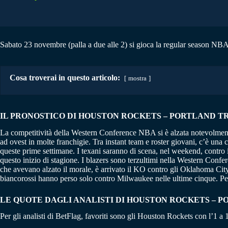
Sabato 23 novembre (palla a due alle 2) si gioca la regular season NBA 
Cosa troverai in questo articolo:
mostra
IL PRONOSTICO DI HOUSTON ROCKETS – PORTLAND TRAIL
La competitività della Western Conference NBA si è alzata notevolmente
ad ovest in molte franchigie. Tra instant team e roster giovani, c’è una c
queste prime settimane. I texani saranno di scena, nel weekend, contro i
questo inizio di stagione. I blazers sono terzultimi nella Western Confe
che avevano alzato il morale, è arrivato il KO contro gli Oklahoma City 
biancorossi hanno perso solo contro Milwaukee nelle ultime cinque. Per
LE QUOTE DAGLI ANALISTI DI HOUSTON ROCKETS – 
Per gli analisti di BetFlag, favoriti sono gli Houston Rockets con l’1 a 1