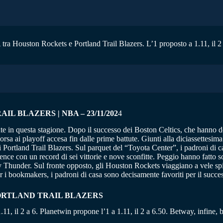
tra Houston Rockets e Portland Trail Blazers. L’1 proposto a 1.11, il 2 
 BLAZERS | NBA – 23/11/202
4
 in questa stagione. Dopo il successo dei Boston Celtics, che hanno do
orsa ai playoff accesa fin dalle prime battute. Giunti alla diciassettesim
 Portland Trail Blazers. Sul parquet del “Toyota Center”, i padroni di c
rence con un record di sei vittorie e nove sconfitte. Peggio hanno fatto
Thunder. Sul fronte opposto, gli Houston Rockets viaggiano a vele spiega
 i bookmakers, i padroni di casa sono decisamente favoriti per il succe
PORTLAND TRAIL BLAZERS
.11, il 2 a 6. Planetwin propone l’1 a 1.11, il 2 a 6.50. Betway, infine, b