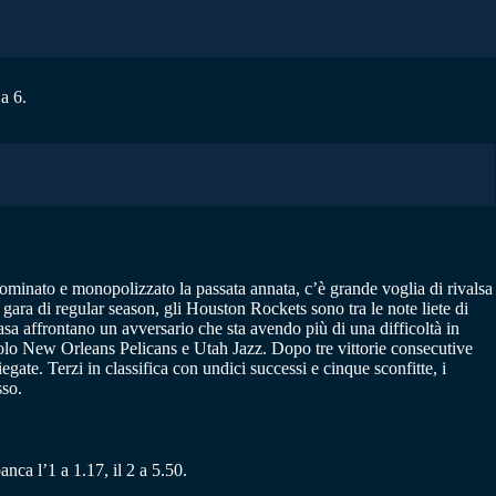
a 6.
minato e monopolizzato la passata annata, c’è grande voglia di rivalsa
a gara di regular season, gli Houston Rockets sono tra le note liete di
asa affrontano un avversario che sta avendo più di una difficoltà in
 solo New Orleans Pelicans e Utah Jazz. Dopo tre vittorie consecutive
te. Terzi in classifica con undici successi e cinque sconfitte, i
sso.
anca l’1 a 1.17, il 2 a 5.50.