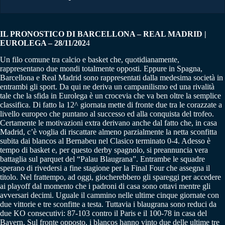
IL PRONOSTICO DI BARCELLONA – REAL MADRID |
EUROLEGA – 28/11/202
4
Un filo comune tra calcio e basket che, quotidianamente,
rappresentano due mondi totalmente opposti. Eppure in Spagna,
Barcellona e Real Madrid sono rappresentati dalla medesima società in
entrambi gli sport. Da qui ne deriva un campanilismo ed una rivalità
tale che la sfida in Eurolega è un crocevia che va ben oltre la semplice
classifica. Di fatto la 12^ giornata mette di fronte due tra le corazzate a
livello europeo che puntano al successo ed alla conquista del trofeo.
Certamente le motivazioni extra derivano anche dal fatto che, in casa
Madrid, c’è voglia di riscattare almeno parzialmente la netta sconfitta
subita dai blancos al Bernabeu nel Clasico terminato 0-4. Adesso è
tempo di basket e, per questo derby spagnolo, si preannuncia vera
battaglia sul parquet del “Palau Blaugrana”. Entrambe le squadre
sperano di rivedersi a fine stagione per la Final Four che assegna il
titolo. Nel frattempo, ad oggi, giocherebbero gli spareggi per accedere
ai playoff dal momento che i padroni di casa sono ottavi mentre gli
avversari decimi. Uguale il cammino nelle ultime cinque giornate con
due vittorie e tre sconfitte a testa. Tuttavia i blaugrana sono reduci da
due KO consecutivi: 87-103 contro il Paris e il 100-78 in casa del
Bayern. Sul fronte opposto, i blancos hanno vinto due delle ultime tre