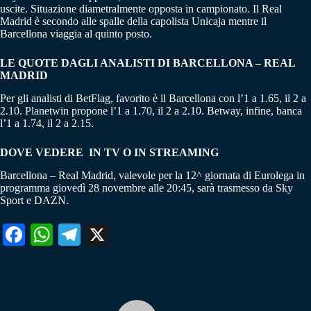
uscite. Situazione diametralmente opposta in campionato. Il Real
Madrid è secondo alle spalle della capolista Unicaja mentre il
Barcellona viaggia al quinto posto.
LE QUOTE DAGLI ANALISTI DI BARCELLONA – REAL
MADRID
Per gli analisti di BetFlag, favorito è il Barcellona con l’1 a 1.65, il 2 a
2.10. Planetwin propone l’1 a 1.70, il 2 a 2.10. Betway, infine, banca
l’1 a 1.74, il 2 a 2.15.
DOVE VEDERE IN TV O IN STREAMING
Barcellona – Real Madrid, valevole per la 12^ giornata di Eurolega in
programma giovedì 28 novembre alle 20:45, sarà trasmesso da Sky
Sport e DAZN.
Fa
W
Te
X
ce
ha
le
bo
ts
gr
ok
A
a