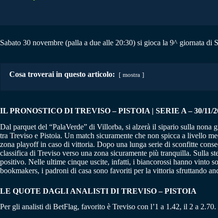
Sabato 30 novembre (palla a due alle 20:30) si gioca la 9^ giornata di Se
Cosa troverai in questo articolo:
mostra
IL PRONOSTICO DI TREVISO – PISTOIA | SERIE A – 30/11/2
Dal parquet del “PalaVerde” di Villorba, si alzerà il sipario sulla non
tra Treviso e Pistoia. Un match sicuramente che non spicca a livello med
zona playoff in caso di vittoria. Dopo una lunga serie di sconfitte cons
classifica di Treviso verso una zona sicuramente più tranquilla. Sulla st
positivo. Nelle ultime cinque uscite, infatti, i biancorossi hanno vinto s
bookmakers, i padroni di casa sono favoriti per la vittoria sfruttando anch
LE QUOTE DAGLI ANALISTI DI TREVISO – PISTOIA
Per gli analisti di BetFlag, favorito è Treviso con l’1 a 1.42, il 2 a 2.70