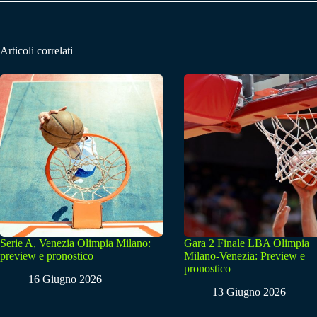
Articoli correlati
Serie A, Venezia Olimpia Milano:
Gara 2 Finale LBA Olimpia
preview e pronostico
Milano-Venezia: Preview e
pronostico
16 Giugno 2026
13 Giugno 2026