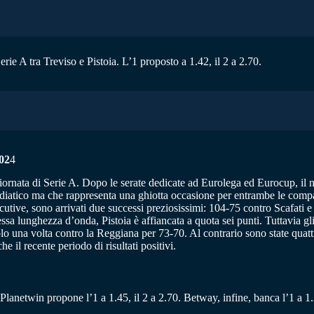
rie A tra Treviso e Pistoia. L’1 proposto a 1.42, il 2 a 2.70.
02
4
a giornata di Serie A. Dopo le serate dedicate ad Eurolega ed Eurocup, i
iatico ma che rappresenta una ghiotta occasione per entrambe le compagin
ecutive, sono arrivati due successi preziosissimi: 104-75 contro Scafati 
essa lunghezza d’onda, Pistoia è affiancata a quota sei punti. Tuttavia g
olo una volta contro la Reggiana per 73-70. Al contrario sono state quattr
e il recente periodo di risultati positivi.
. Planetwin propone l’1 a 1.45, il 2 a 2.70. Betway, infine, banca l’1 a 1.