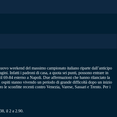
l nuovo weekend del massimo campionato italiano riparte dall’anticipo
i. Infatti i padroni di casa, a quota sei punti, possono entrare in
e il 69-84 esterno a Napoli. Due affermazioni che hanno rilanciato la
li ospiti stanno vivendo un periodo di grande difficoltà dopo un inizio
o le sconfitte recenti contro Venezia, Varese, Sassari e Trento. Per i
38, il 2 a 2.90.