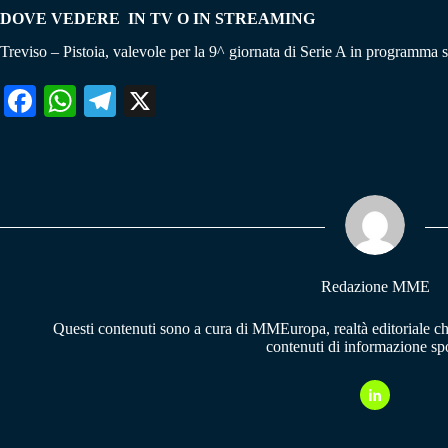
DOVE VEDERE IN TV O IN STREAMING
Treviso – Pistoia, valevole per la 9^ giornata di Serie A in programma 
Fa
W
Te
X
ce
ha
le
bo
ts
gr
ok
A
a
pp
m
Redazione MME
Questi contenuti sono a cura di MMEuropa, realtà editoriale c
contenuti di informazione spo