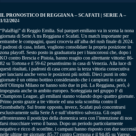
IL PRONOSTICO DI REGGIANA – SCAFATI | SERIE A –
1/12/202
4
“PalaBigi” di Reggio Emilia. Sul parquet emiliano va in scena la nona
giornata di Serie A tra Reggiana e Scafati. Un match importante per
entrambe le compagini, quasi crocevia all’alba del rush finale di 2024.
I padroni di casa, infatti, vogliono consolidare la propria posizione in
zona playoff. Sesto posto in graduatoria per i biancorossi che, dopo i
KO contro Brescia e Pistoia, hanno reagito con altrettante vittorie: 86-
82 su Tortona e il 59-62 pesantissimo in casa di Venezia. Alla luce di
questi risultati, i padroni di casa cercano la terza vittoria consecutiva
per lanciarsi anche verso le posizioni più nobili. Dieci punti in otto
giornate è un ottimo bottino considerando che i campioni in carica
dell’Olimpia Milano ne hanno solo due in più. La Reggiana, però, è
impegnata anche in ambito europeo. Sorteggiata nel gruppo F di
Champions League, gli emiliani stanno volando dopo quattro giornate.
Primo posto grazie a tre vittorie ed una sola sconfitta contro il
Szombathely. Sul fronte opposto, invece, Scafati può concentrarsi
esclusivamente sulla Serie A e sull’obiettivo salvezza. Gli ospiti
affronteranno il posticipo della domenica sera con l’intenzione di non
farsi risucchiare verso il basso. Dopo un periodo particolarmente
negativo e ricco di sconfitte, i campani hanno risposto con due successi
nelle ultime tre giornate: 85-77 contro Cremona e il 94-85 su Varese.