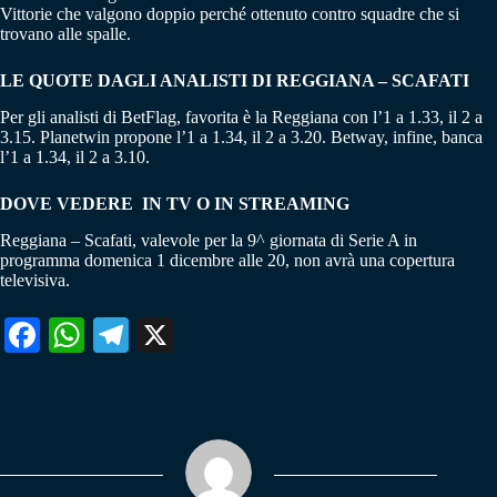
Vittorie che valgono doppio perché ottenuto contro squadre che si
trovano alle spalle.
LE QUOTE DAGLI ANALISTI DI REGGIANA – SCAFATI
Per gli analisti di BetFlag, favorita è la Reggiana con l’1 a 1.33, il 2 a
3.15. Planetwin propone l’1 a 1.34, il 2 a 3.20. Betway, infine, banca
l’1 a 1.34, il 2 a 3.10.
DOVE VEDERE IN TV O IN STREAMING
Reggiana – Scafati, valevole per la 9^ giornata di Serie A in
programma domenica 1 dicembre alle 20, non avrà una copertura
televisiva.
Fa
W
Te
X
ce
ha
le
bo
ts
gr
ok
A
a
pp
m