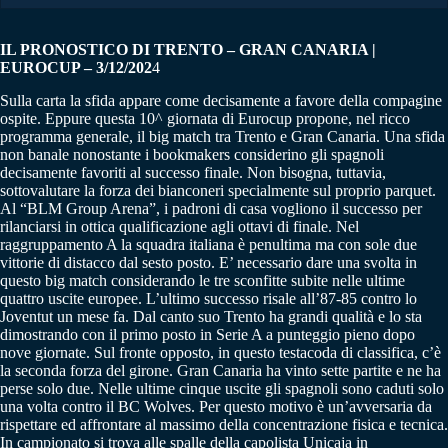
IL PRONOSTICO DI TRENTO – GRAN CANARIA |
EUROCUP – 3/12/202
4
Sulla carta la sfida appare come decisamente a favore della compagine
ospite. Eppure questa 10^ giornata di Eurocup propone, nel ricco
programma generale, il big match tra Trento e Gran Canaria. Una sfida
non banale nonostante i bookmakers considerino gli spagnoli
decisamente favoriti al successo finale. Non bisogna, tuttavia,
sottovalutare la forza dei bianconeri specialmente sul proprio parquet.
Al “BLM Group Arena”, i padroni di casa vogliono il successo per
rilanciarsi in ottica qualificazione agli ottavi di finale. Nel
raggruppamento A la squadra italiana è penultima ma con sole due
vittorie di distacco dal sesto posto. E’ necessario dare una svolta in
questo big match considerando le tre sconfitte subite nelle ultime
quattro uscite europee. L’ultimo successo risale all’87-85 contro lo
Joventut un mese fa. Dal canto suo Trento ha grandi qualità e lo sta
dimostrando con il primo posto in Serie A a punteggio pieno dopo
nove giornate. Sul fronte opposto, in questo testacoda di classifica, c’è
la seconda forza del girone. Gran Canaria ha vinto sette partite e ne ha
perse solo due. Nelle ultime cinque uscite gli spagnoli sono caduti solo
una volta contro il BC Wolves. Per questo motivo è un’avversaria da
rispettare ed affrontare al massimo della concentrazione fisica e tecnica.
In campionato si trova alle spalle della capolista Unicaja in