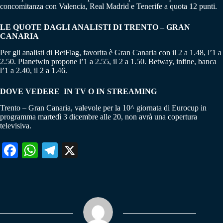
concomitanza con Valencia, Real Madrid e Tenerife a quota 12 punti.
LE QUOTE DAGLI ANALISTI DI TRENTO – GRAN
CANARIA
Per gli analisti di BetFlag, favorita è Gran Canaria con il 2 a 1.48, l’1 a
2.50. Planetwin propone l’1 a 2.55, il 2 a 1.50. Betway, infine, banca
l’1 a 2.40, il 2 a 1.46.
DOVE VEDERE IN TV O IN STREAMING
Trento – Gran Canaria, valevole per la 10^ giornata di Eurocup in
programma martedì 3 dicembre alle 20, non avrà una copertura
televisiva.
Fa
W
Te
X
ce
ha
le
bo
ts
gr
ok
A
a
pp
m