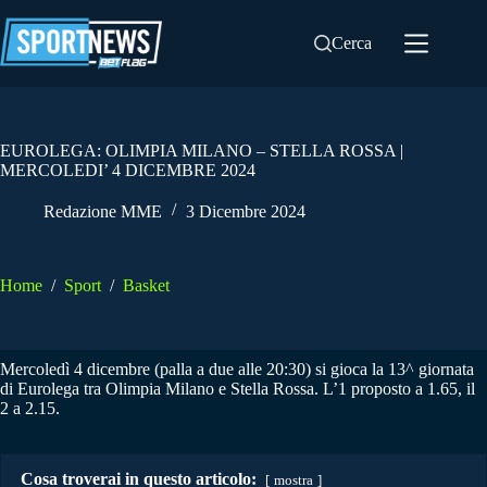
Salta
al
Cerca
contenuto
EUROLEGA: OLIMPIA MILANO – STELLA ROSSA |
MERCOLEDI’ 4 DICEMBRE 2024
Redazione MME
3 Dicembre 2024
Home
/
Sport
/
Basket
Mercoledì 4 dicembre (palla a due alle 20:30) si gioca la 13^ giornata
di Eurolega tra Olimpia Milano e Stella Rossa. L’1 proposto a 1.65, il
2 a 2.15.
Cosa troverai in questo articolo:
mostra