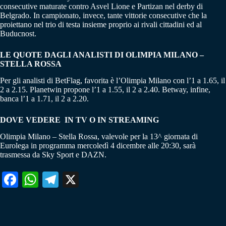
consecutive maturate contro Asvel Lione e Partizan nel derby di
Belgrado. In campionato, invece, tante vittorie consecutive che la
proiettano nel trio di testa insieme proprio ai rivali cittadini ed al
Buducnost.
LE QUOTE DAGLI ANALISTI DI OLIMPIA MILANO –
STELLA ROSSA
Per gli analisti di BetFlag, favorita è l’Olimpia Milano con l’1 a 1.65, il
2 a 2.15. Planetwin propone l’1 a 1.55, il 2 a 2.40. Betway, infine,
banca l’1 a 1.71, il 2 a 2.20.
DOVE VEDERE IN TV O IN STREAMING
Olimpia Milano – Stella Rossa, valevole per la 13^ giornata di
Eurolega in programma mercoledì 4 dicembre alle 20:30, sarà
trasmessa da Sky Sport e DAZN.
Fa
W
Te
X
ce
ha
le
bo
ts
gr