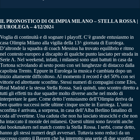
IL PRONOSTICO DI OLIMPIA MILANO – STELLA ROSSA |
EUROLEGA – 4/12/202
4
Voglia di continuità e di sognare i playoff. C’è grande entusiasmo in
casa Olimpia Milano alla vigilia della 13^ giornata di Eurolega.
D’altronde la squadra di coach Messina ha trovato equilibrio e ritmo
nel contesto europeo a discapito di qualche punto lasciato per strada in
Serie A. Nel weekend, infatti, i milanesi sono stati battuti in casa da
Tortona scivolando al sesto posto con sei lunghezze di distacco dalla
capolista Trento. Eppure in Eurolega la musica è cambiata dopo un
inizio altamente difficoltoso. Al momento il record è del 50% con sei
vittorie ed altrettante sconfitte. Stessi numeri di compagini come Efes,
Real Madrid e la stessa Stella Rossa. Sarà quindi, uno scontro diretto a
tutti gli effetti tra due squadre molto diverse anche nel modo di
interpretare le gare. Come detto l’entusiasmo dell’Olimpia deriva da
ben quattro successi nelle ultime cinque uscite in Eurolega. L’unica
sconfitta è arrivata, a sorpresa, in casa dell’Alba Berlino fanalino di
coda all’overtime. Una caduta che non ha lasciato strascichi e che non
ha intaccato il morale dei milanesi. Questi ultimi sono favoriti anche
dai bookmakers nel match contro la Stella Rossa. I serbi, come detto,
hanno gli stessi numeri degli avversari. Tuttavia sono reduci da un
successo contro il Bayern che ha interrotto una serie di due sconfitte