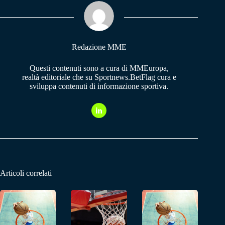
ok
A
a
pp
m
Redazione MME
Questi contenuti sono a cura di MMEuropa,
realtà editoriale che su Sportnews.BetFlag cura e
sviluppa contenuti di informazione sportiva.
Articoli correlati