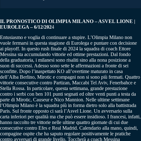
IL PRONOSTICO DI OLIMPIA MILANO – ASVEL LIONE |
EUROLEGA – 6/12/202
4
Entusiasmo e voglia di continuare a stupire. L’Olimpia Milano non
vuole fermarsi in questa stagione di Eurolega e puntare con decisione
ai playoff. In questo rush finale di 2024 la squadra di coach Ettore
Messina sta accumulando vittorie ed ottime prestazioni. Dal fondo
della graduatoria, i milanesi sono risaliti sino alla nona posizione a
suon di successi. Adesso sono sette le affermazioni a fronte di sei
sconfitte. Dopo l’inaspettato KO all’overtime maturato in casa
dell’Alba Berlino, Mirotic e compagni non si sono più fermati. Quattro
vittorie consecutive contro Partizan, Maccabi Tel Aviv, Fenerbahce e
Stella Rossa. In particolare, questa settimana, grande prestazione
contro i serbi con ben 101 punti segnati ed oltre venti punti a testa da
parte di Mirotic, Causeur e Nico Mannion. Nelle ultime settimane
l’Olimpia Milano è la squadra più in forma dietro solo alla battistrada
Paris. Sul fronte opposto ci sarà l’Asvel Lione. Un avversario sulla
carta inferiori per qualità ma che può essere insidioso. I francesi, infatti,
hanno raccolto tre vittorie nelle ultime quattro giornate di cui due
consecutive contro Efes e Real Madrid. Calendario alla mano, quindi,
compagine ospite che ha saputo regolare positivamente le pratiche
contro avversari di grande livello. Toccherà a coach Messina