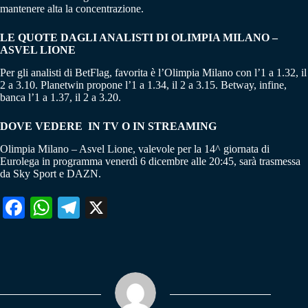
mantenere alta la concentrazione.
LE QUOTE DAGLI ANALISTI DI OLIMPIA MILANO –
ASVEL LIONE
Per gli analisti di BetFlag, favorita è l’Olimpia Milano con l’1 a 1.32, il
2 a 3.10. Planetwin propone l’1 a 1.34, il 2 a 3.15. Betway, infine,
banca l’1 a 1.37, il 2 a 3.20.
DOVE VEDERE IN TV O IN STREAMING
Olimpia Milano – Asvel Lione, valevole per la 14^ giornata di
Eurolega in programma venerdì 6 dicembre alle 20:45, sarà trasmessa
da Sky Sport e DAZN.
Fa
W
Te
X
ce
ha
le
bo
ts
gr
ok
A
a
pp
m