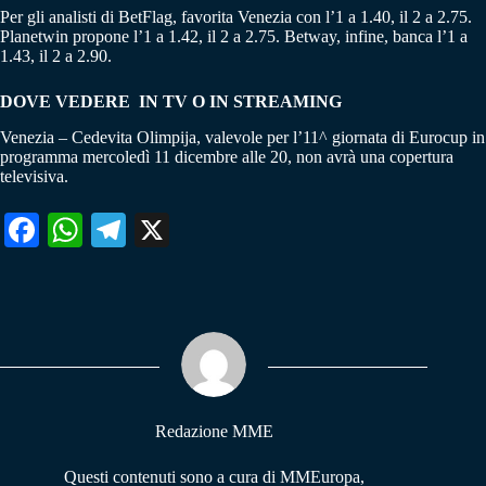
Per gli analisti di BetFlag, favorita Venezia con l’1 a 1.40, il 2 a 2.75.
Planetwin propone l’1 a 1.42, il 2 a 2.75. Betway, infine, banca l’1 a
1.43, il 2 a 2.90.
DOVE VEDERE IN TV O IN STREAMING
Venezia – Cedevita Olimpija, valevole per l’11^ giornata di Eurocup in
programma mercoledì 11 dicembre alle 20, non avrà una copertura
televisiva.
Fa
W
Te
X
ce
ha
le
bo
ts
gr
ok
A
a
pp
m
Redazione MME
Questi contenuti sono a cura di MMEuropa,