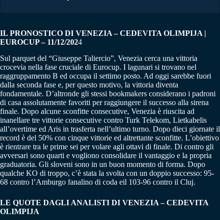
IL PRONOSTICO DI VENEZIA – CEDEVITA OLIMPIJA |
EUROCUP – 11/12/202
4
Sul parquet del “Giuseppe Taliercio”, Venezia cerca una vittoria
crocevia nella fase cruciale di Eurocup. I lagunari si trovano nel
raggruppamento B ed occupa il settimo posto. Ad oggi sarebbe fuori
dalla seconda fase e, per questo motivo, la vittoria diventa
fondamentale. D’altronde gli stessi bookmakers considerano i padroni
di casa assolutamente favoriti per raggiungere il successo alla sirena
finale. Dopo alcune sconfitte consecutive, Venezia è riuscita ad
inanellare tre vittorie consecutive contro Turk Telekom, Lietkabelis
all’overtime ed Aris in trasferta nell’ultimo turno. Dopo dieci giornate il
record è del 50% con cinque vittorie ed altrettante sconfitte. L’obiettivo
è rientrare tra le prime sei per volare agli ottavi di finale. Di contro gli
avversari sono quarti e vogliono consolidare il vantaggio e la propria
graduatoria. Gli sloveni sono in un buon momento di forma. Dopo
qualche KO di troppo, c’è stata la svolta con un doppio successo: 95-
68 contro l’Amburgo fanalino di coda eil 103-96 contro il Cluj.
LE QUOTE DAGLI ANALISTI DI VENEZIA – CEDEVITA
OLIMPIJA