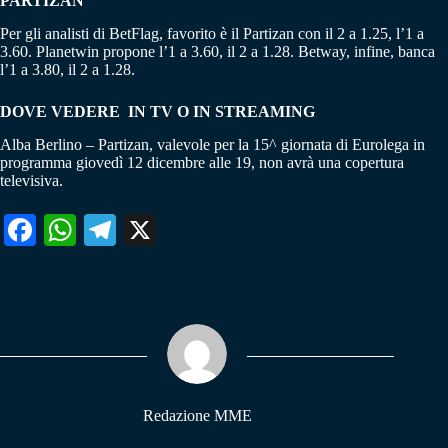
PARTIZAN
Per gli analisti di BetFlag, favorito è il Partizan con il 2 a 1.25, l’1 a
3.60. Planetwin propone l’1 a 3.60, il 2 a 1.28. Betway, infine, banca
l’1 a 3.80, il 2 a 1.28.
DOVE VEDERE IN TV O IN STREAMING
Alba Berlino – Partizan, valevole per la 15^ giornata di Eurolega in
programma giovedì 12 dicembre alle 19, non avrà una copertura
televisiva.
Fa
W
Te
X
ce
ha
le
bo
ts
gr
ok
A
a
pp
m
Redazione MME