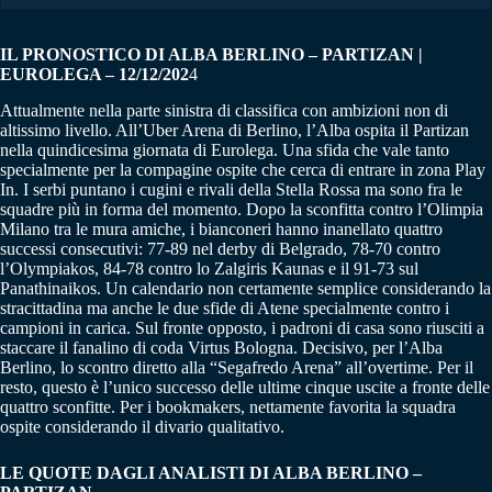
IL PRONOSTICO DI ALBA BERLINO – PARTIZAN |
EUROLEGA – 12/12/202
4
Attualmente nella parte sinistra di classifica con ambizioni non di
altissimo livello. All’Uber Arena di Berlino, l’Alba ospita il Partizan
nella quindicesima giornata di Eurolega. Una sfida che vale tanto
specialmente per la compagine ospite che cerca di entrare in zona Play
In. I serbi puntano i cugini e rivali della Stella Rossa ma sono fra le
squadre più in forma del momento. Dopo la sconfitta contro l’Olimpia
Milano tra le mura amiche, i bianconeri hanno inanellato quattro
successi consecutivi: 77-89 nel derby di Belgrado, 78-70 contro
l’Olympiakos, 84-78 contro lo Zalgiris Kaunas e il 91-73 sul
Panathinaikos. Un calendario non certamente semplice considerando la
stracittadina ma anche le due sfide di Atene specialmente contro i
campioni in carica. Sul fronte opposto, i padroni di casa sono riusciti a
staccare il fanalino di coda Virtus Bologna. Decisivo, per l’Alba
Berlino, lo scontro diretto alla “Segafredo Arena” all’overtime. Per il
resto, questo è l’unico successo delle ultime cinque uscite a fronte delle
quattro sconfitte. Per i bookmakers, nettamente favorita la squadra
ospite considerando il divario qualitativo.
LE QUOTE DAGLI ANALISTI DI ALBA BERLINO –