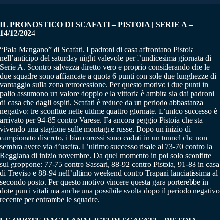
IL PRONOSTICO DI SCAFATI – PISTOIA | SERIE A –
14/12/202
4
“Pala Mangano” di Scafati. I padroni di casa affrontano Pistoia
nell’anticipo del saturday night valevole per l’undicesima giornata di
Serie A. Scontro salvezza diretto vero e proprio considerando che le
due squadre sono affiancate a quota 6 punti con sole due lunghezze di
vantaggio sulla zona retrocessione. Per questo motivo i due punti in
palio assumono un valore doppio e la vittoria è ambita sia dai padroni
di casa che dagli ospiti. Scafati è reduce da un periodo abbastanza
negativo: tre sconfitte nelle ultime quattro giornate. L’unico successo è
arrivato per 94-85 contro Varese. Fa ancora peggio Pistoia che sta
vivendo una stagione sulle montagne russe. Dopo un inizio di
campionato discreto, i biancorossi sono caduti in un tunnel che non
sembra avere via d’uscita. L’ultimo successo risale al 73-70 contro la
Reggiana di inizio novembre. Da quel momento in poi solo sconfitte
sul groppone: 77-75 contro Sassari, 88-92 contro Pistoia, 91-88 in casa
di Treviso e 88-94 nell’ultimo weekend contro Trapani lanciatissima al
secondo posto. Per questo motivo vincere questa gara porterebbe in
dote punti vitali ma anche una possibile svolta dopo il periodo negativo
recente per entrambe le squadre.