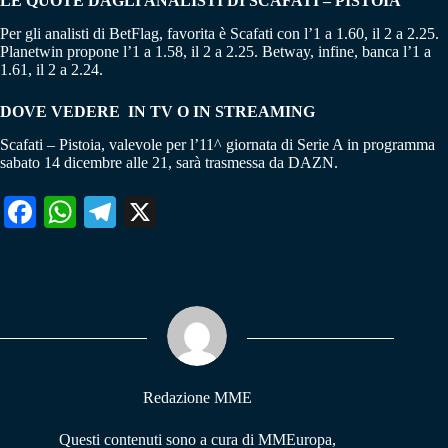
LE QUOTE DAGLI ANALISTI DI SCAFATI – PISTOIA
Per gli analisti di BetFlag, favorita è Scafati con l’1 a 1.60, il 2 a 2.25.
Planetwin propone l’1 a 1.58, il 2 a 2.25. Betway, infine, banca l’1 a
1.61, il 2 a 2.24.
DOVE VEDERE IN TV O IN STREAMING
Scafati – Pistoia, valevole per l’11^ giornata di Serie A in programma
sabato 14 dicembre alle 21, sarà trasmessa da DAZN.
Fa
W
Te
X
ce
ha
le
bo
ts
gr
ok
A
a
pp
m
Redazione MME
Questi contenuti sono a cura di MMEuropa,