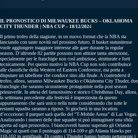
IL PRONOSTICO DI MILWAUKEE BUCKS – OKLAHOMA
CITY THUNDER | NBA CUP – 18/12/202
4
Il primo trofeo della stagione, in un nuovo format che la NBA sta
lanciando con tante novità nel prossimo futuro. Il basket statunitense
vuole aggiungere maggiore interesse alle gare durante la regular
season. D’altronde 82 partite possono non attirare tanta attenzione,
specialmente per le franchigie non così ambiziose, strutturate e forti
tecnicamente. Per questo motivo la NBA Cup non solo contribuisce
alle classifiche della Western ed Eastern Conference, ma porta a
disputare un tabellone che conduce sino alla finale. A contendersi il
trofeo, allora, saranno Milwaukee Bucks e Oklahoma City Thuder, due
franchigie che saranno sicuramente protagoniste nella post season
primaverile. In attesa del famosissimo e storico Christhmas Day, allora,
la settimana precedente alla festività è impreziosita da questo
appuntamento che sarà unico nella notte considerando che tutte le
restanti squadra saranno a riposo. Si giocherà in una location
d’eccezione: il parquet sarà quello del “T-Mobile Arena” di Las Vegas.
Analizzando i numeri delle due squadre si può immaginare una sfida
aperta ad ogni pronostico. I biancoverdi hanno superato gli Orlando
Magic ai quarti con il punteggio di 114-109 e gli Atlanta Hawks per
110-102 in semifinale. Di contro i Thunder hanno battuto nettamente i