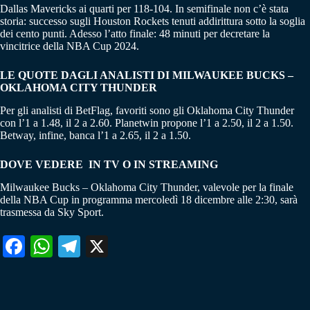
Dallas Mavericks ai quarti per 118-104. In semifinale non c’è stata
storia: successo sugli Houston Rockets tenuti addirittura sotto la soglia
dei cento punti. Adesso l’atto finale: 48 minuti per decretare la
vincitrice della NBA Cup 2024.
LE QUOTE DAGLI ANALISTI DI MILWAUKEE BUCKS –
OKLAHOMA CITY THUNDER
Per gli analisti di BetFlag, favoriti sono gli Oklahoma City Thunder
con l’1 a 1.48, il 2 a 2.60. Planetwin propone l’1 a 2.50, il 2 a 1.50.
Betway, infine, banca l’1 a 2.65, il 2 a 1.50.
DOVE VEDERE IN TV O IN STREAMING
Milwaukee Bucks – Oklahoma City Thunder, valevole per la finale
della NBA Cup in programma mercoledì 18 dicembre alle 2:30, sarà
trasmessa da Sky Sport.
Fa
W
Te
X
ce
ha
le
bo
ts
gr