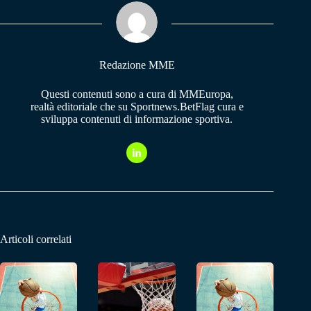
ok
A
a
pp
m
Redazione MME
Questi contenuti sono a cura di MMEuropa,
realtà editoriale che su Sportnews.BetFlag cura e
sviluppa contenuti di informazione sportiva.
Articoli correlati