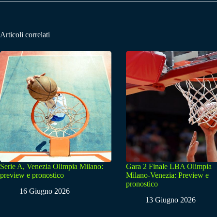
Articoli correlati
Serie A, Venezia Olimpia Milano:
Gara 2 Finale LBA Olimpia
preview e pronostico
Milano-Venezia: Preview e
pronostico
16 Giugno 2026
13 Giugno 2026