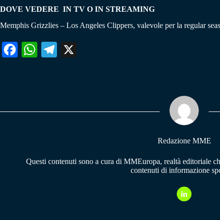
DOVE VEDERE IN TV O IN STREAMING
Memphis Grizzlies – Los Angeles Clippers, valevole per la regular sea
Fa
W
Te
X
ce
ha
le
bo
ts
gr
ok
A
a
pp
m
Redazione MME
Questi contenuti sono a cura di MMEuropa, realtà editoriale c
contenuti di informazione spo