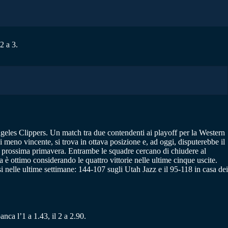
2 a 3.
ngeles Clippers. Un match tra due contendenti ai playoff per la Western
 meno vincente, si trova in ottava posizione e, ad oggi, disputerebbe il
a prossima primavera. Entrambe le squadre cercano di chiudere al
 è ottimo considerando le quattro vittorie nelle ultime cinque uscite.
 nelle ultime settimane: 144-107 sugli Utah Jazz e il 95-118 in casa dei
anca l’1 a 1.43, il 2 a 2.90.