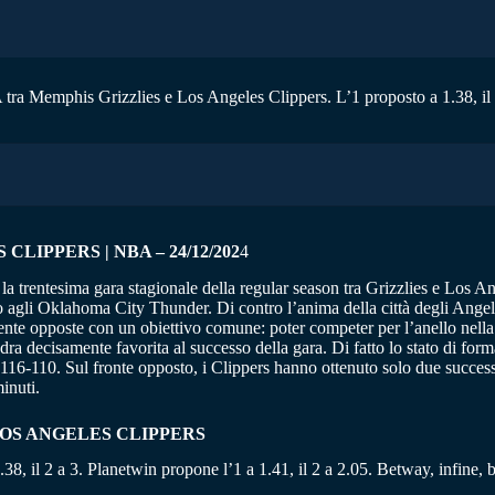
 tra Memphis Grizzlies e Los Angeles Clippers. L’1 proposto a 1.38, il 
LIPPERS | NBA – 24/12/202
4
a trentesima gara stagionale della regular season tra Grizzlies e Los A
o agli Oklahoma City Thunder. Di contro l’anima della città degli Angeli
ente opposte con un obiettivo comune: poter competer per l’anello nell
a decisamente favorita al successo della gara. Di fatto lo stato di forma
16-110. Sul fronte opposto, i Clippers hanno ottenuto solo due successi
inuti.
LOS ANGELES CLIPPERS
.38, il 2 a 3. Planetwin propone l’1 a 1.41, il 2 a 2.05. Betway, infine, b