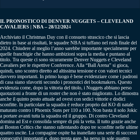
IL PRONOSTICO DI DENVER NUGGETS – CLEVELAND
CAVALIERS | NBA – 28/12/202
4
Archiviato il Christmas Day con il consueto strascico che si lascia
dietro in base ai risultati, le squadre NBA si tuffano nel rush finale del
2024. Chiudere al meglio l’anno sarebbe importante specialmente per
quelle franchigie che hanno ambizioni sopra la media e puntano al
titolo. Tra queste ci sono sicuramente Denver Nuggets e Cleveland
Cavaliers per le rispettive Conference. Alla “Ball Arena” si gioca,
quindi, uno scontro diretto ad altissima tensione e con valori tecnici
davvero importanti. In primo luogo è bene evidenziare come i padroni
di casa siano sfavoriti secondo i pronostici dei bookmakers. Questo
evidenzia come, dopo la vittoria del titolo, i Nuggets abbiano perso
quotazioni a fronte di un roster che non è stato migliorato. Lo dimostra
anche il quinto posto attuale ad ovest con sedici vittorie e dodici
sconfitte. In particolare la squadra è reduce proprio dal KO di natale
maturato contro i Phoenix Suns per 110 a 100. Non basta il solo Jokic
a portare avanti tutta la squadra ed il gruppo. Di contro Cleveland
domina ad Est e consolida sempre di più la vetta. Il tutto grazie anche
ai Boston Celtics che stanno rallentando dopo tre sconfitte nelle ultime
quattro uscite. La compagine ospite ha inanellato una serie di successi
consecutivi importanti e, dopo trenta gare, ha perso in sole quattro