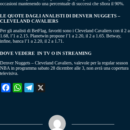
occasioni mantenendo una percentuale di successi che sfiora il 90%.
LE QUOTE DAGLI ANALISTI DI DENVER NUGGETS –
CLEVELAND CAVALIERS
Per gli analisti di BetFlag, favoriti sono i Cleveland Cavaliers con il 2 a
1.68, l’1 a 2.15. Planetwin propone l’1 a 2.20, il 2 a 1.65. Betway,
infine, banca l’1 a 2.20, il 2 a 1.71.
DOVE VEDERE IN TV O IN STREAMING
Denver Nuggets – Cleveland Cavaliers, valevole per la regular season
NBA in programma sabato 28 dicembre alle 3, non avrà una copertura
televisiva.
Fa
W
Te
X
ce
ha
le
bo
ts
gr
ok
A
a
pp
m