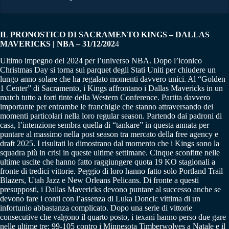
IL PRONOSTICO DI SACRAMENTO KINGS – DALLAS
MAVERICKS | NBA – 31/12/202
4
Ultimo impegno del 2024 per l’universo NBA. Dopo l’iconico
Christmas Day si torna sui parquet degli Stati Uniti per chiudere un
lungo anno solare che ha regalato momenti davvero unici. Al “Golden
1 Center” di Sacramento, i Kings affrontano i Dallas Mavericks in un
match tutto a forti tinte della Western Conference. Partita davvero
importante per entrambe le franchigie che stanno attraversando dei
momenti particolari nella loro regular season. Partendo dai padroni di
casa, l’intenzione sembra quella di “tankare” in questa annata per
puntare al massimo nella post season tra mercato della free agency e
draft 2025. I risultati lo dimostrano dal momento che i Kings sono la
squadra più in crisi in queste ultime settimane. Cinque sconfitte nelle
ultime uscite che hanno fatto raggiungere quota 19 KO stagionali a
fronte di tredici vittorie. Peggio di loro hanno fatto solo Portland Trail
Blazers, Utah Jazz e New Orleans Pelicans. Di fronte a questi
presupposti, i Dallas Mavericks devono puntare al successo anche se
devono fare i conti con l’assenza di Luka Doncic vittima di un
infortunio abbastanza complicato. Dopo una serie di vittorie
consecutive che valgono il quarto posto, i texani hanno perso due gare
nelle ultime tre: 99-105 contro i Minnesota Timberwolves a Natale e il