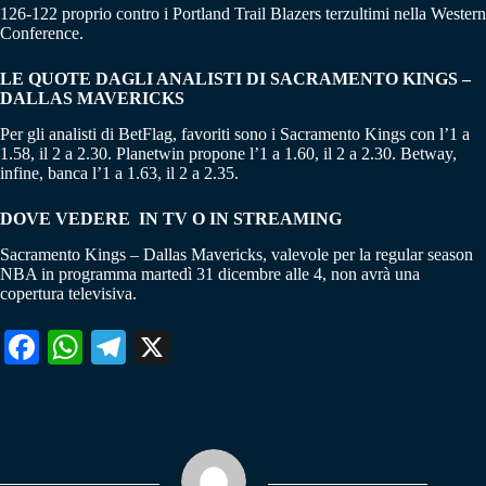
126-122 proprio contro i Portland Trail Blazers terzultimi nella Western
Conference.
LE QUOTE DAGLI ANALISTI DI SACRAMENTO KINGS –
DALLAS MAVERICKS
Per gli analisti di BetFlag, favoriti sono i Sacramento Kings con l’1 a
1.58, il 2 a 2.30. Planetwin propone l’1 a 1.60, il 2 a 2.30. Betway,
infine, banca l’1 a 1.63, il 2 a 2.35.
DOVE VEDERE IN TV O IN STREAMING
Sacramento Kings – Dallas Mavericks, valevole per la regular season
NBA in programma martedì 31 dicembre alle 4, non avrà una
copertura televisiva.
Fa
W
Te
X
ce
ha
le
bo
ts
gr
ok
A
a
pp
m