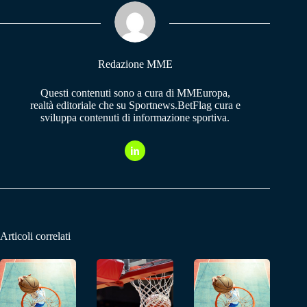
ok
A
a
pp
m
Redazione MME
Questi contenuti sono a cura di MMEuropa,
realtà editoriale che su Sportnews.BetFlag cura e
sviluppa contenuti di informazione sportiva.
Articoli correlati