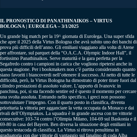
IL PRONOSTICO DI PANATHINAIKOS – VIRTUS
BOLOGNA | EUROLEGA – 3/1/2025
Un grande big match per la 19^ giornata di Eurolega. Una super sfida
che apre il 2025 della Virtus Bologna che avrà subito uno dei banchi di
prova più difficili dell’anno. Gli emiliani viaggiano alla volta di Atene
per affrontare, sul parquet della “O.A.C.A. Olympic Indoor Hall”, il
fortissimo Panathinaikos. Serve maturità e la gara perfetta per la
Segafredo contro i campioni in carica che vogliono ripetersi anche in
questa stagione. Per i bookmakers non c’è partita considerando quanto
siano favoriti i biancoverdi nell’ottenere il successo. Al netto di tutte le
difficoltà, però, la Virtus Bologna ha dimostrato di poter tirare fuori dal
cilindro prestazioni di assoluto valore. L’apporto di Ivanovic in
panchina, poi, si sta facendo sentire ed è questo il momento per cercare
una svolta assoluta. Entrando nello specifico, i greci non possono
sottovalutare l’impegno. Con il quarto posto in classifica, diventa
prioritaria la vittoria per agganciare la vetta occupata da Monaco e dai
rivali dell’Olympiakos. La squadra è in grande ascesa con tre vittorie
consecutive: 103-74 contro l’Olimpia Milano, 104-69 sul Baskonia e il
69-80 in casa del Bayern. Ben diversa la situazione degli emiliani in
questo testacoda di classifica. La Virtus si ritrova penultima in
graduatoria con due vittorie di vantaggio sul fanalino di coda Alba