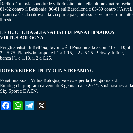
Berlino. Tuttavia sono tre le vittorie ottenute nelle ultime quattro uscite:
81-82 contro il Baskonia, 86-81 sul Barcellona e 83-69 contro l’Asvel.
Insomma è stata ritrovata la via principale, adesso serve ricostruire tutto
il resto.
LE QUOTE DAGLI ANALISTI DI PANATHINAIKOS –
VIRTUS BOLOGNA
Per gli analisti di BetFlag, favorito è il Panathinaikos con l’1 a 1.10, il
2 a 5.75. Planetwin propone l’1 a 1.15, il 2 a 5.25. Betway, infine,
banca l’1 a 1.13, il 2 a 6.25.
DOVE VEDERE IN TV O IN STREAMING
Panathinaikos – Virtus Bologna, valevole per la 19^ giornata di
Eurolega in programma venerdì 3 gennaio alle 20:15, sarà trasmessa da
Sky Sport e DAZN.
Fa
W
Te
X
ce
ha
le
bo
ts
gr