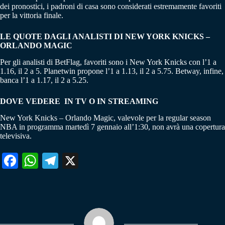
dei pronostici, i padroni di casa sono considerati estremamente favoriti
per la vittoria finale.
LE QUOTE DAGLI ANALISTI DI NEW YORK KNICKS –
ORLANDO MAGIC
Per gli analisti di BetFlag, favoriti sono i New York Knicks con l’1 a
1.16, il 2 a 5. Planetwin propone l’1 a 1.13, il 2 a 5.75. Betway, infine,
banca l’1 a 1.17, il 2 a 5.25.
DOVE VEDERE IN TV O IN STREAMING
New York Knicks – Orlando Magic, valevole per la regular season
NBA in programma martedì 7 gennaio all’1:30, non avrà una copertura
televisiva.
Fa
W
Te
X
ce
ha
le
bo
ts
gr
ok
A
a
pp
m