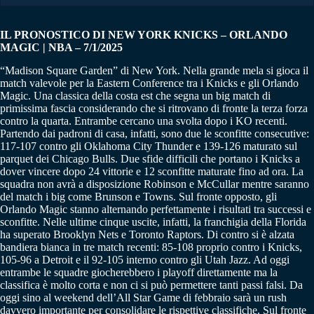
IL PRONOSTICO DI NEW YORK KNICKS – ORLANDO
MAGIC | NBA – 7/1/2025
“Madison Square Garden” di New York. Nella grande mela si gioca il
match valevole per la Eastern Conference tra i Knicks e gli Orlando
Magic. Una classica della costa est che segna un big match di
primissima fascia considerando che si ritrovano di fronte la terza forza
contro la quarta. Entrambe cercano una svolta dopo i KO recenti.
Partendo dai padroni di casa, infatti, sono due le sconfitte consecutive:
117-107 contro gli Oklahoma City Thunder e 139-126 maturato sul
parquet dei Chicago Bulls. Due sfide difficili che portano i Knicks a
dover vincere dopo 24 vittorie e 12 sconfitte maturate fino ad ora. La
squadra non avrà a disposizione Robinson e McCullar mentre saranno
del match i big come Brunson e Towns. Sul fronte opposto, gli
Orlando Magic stanno alternando perfettamente i risultati tra successi e
sconfitte. Nelle ultime cinque uscite, infatti, la franchigia della Florida
ha superato Brooklyn Nets e Toronto Raptors. Di contro si è alzata
bandiera bianca in tre match recenti: 85-108 proprio contro i Knicks,
105-96 a Detroit e il 92-105 interno contro gli Utah Jazz. Ad oggi
entrambe le squadre giocherebbero i playoff direttamente ma la
classifica è molto corta e non ci si può permettere tanti passi falsi. Da
oggi sino al weekend dell’All Star Game di febbraio sarà un rush
davvero importante per consolidare le rispettive classifiche. Sul fronte