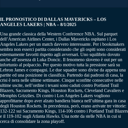
IL PRONOSTICO DI DALLAS MAVERICKS – LOS
ANGELES LAKERS | NBA – 8/1/2025
Una grande classica della Western Conference NBA. Sul parquet
dell’American Airlines Center, i Dallas Mavericks ospitano i Los
Angeles Lakers per un match davvero interessante. Per i bookmakers
sembra non esserci partita considerando che gli ospiti sono considerati
estremamente favoriti rispetto agli avversari. Uno squilibrio dovuto
anche all’assenza di Luka Doncic. Il fenomeno sloveno è out per un
infortunio al polpaccio. Per questo motivo tutta la pressione sarà su
Lebron James e compagni. Le due squadre sono divise da appena una
partite ed una posizione in classifica. Partendo dai padroni di casa, la
crisi è nera nelle ultime settimane. Cinque sconfitte consecutive nelle
ultime uscite, nell’ordine i texani sono caduti contro Portland Trail
Blazers, Sacramento Kings, Houston Rockets, Cleveland Cavaliers e
Memphis Grizzlies. Di contro i Los Angeles Lakers vogliono
approfittarne dopo aver alzato bandiera bianca nell’ultima gara in casa
degli Houston Rockets. In precedenza, però, erano arrivate tre vittorie:
132-122 sui Sacramento Kings, 114-106 contro i Portland Trail Blazers
e il 119-102 sugli Atlanta Hawks. Una notte da stelle NBA in cui si
cerca di consolidare la zona playoff.