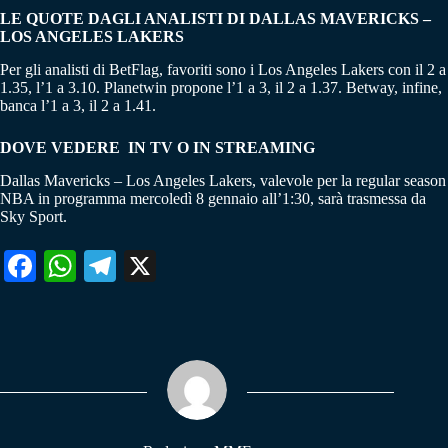
LE QUOTE DAGLI ANALISTI DI DALLAS MAVERICKS –
LOS ANGELES LAKERS
Per gli analisti di BetFlag, favoriti sono i Los Angeles Lakers con il 2 a
1.35, l’1 a 3.10. Planetwin propone l’1 a 3, il 2 a 1.37. Betway, infine,
banca l’1 a 3, il 2 a 1.41.
DOVE VEDERE IN TV O IN STREAMING
Dallas Mavericks – Los Angeles Lakers, valevole per la regular season
NBA in programma mercoledì 8 gennaio all’1:30, sarà trasmessa da
Sky Sport.
Fa
W
Te
X
ce
ha
le
bo
ts
gr
ok
A
a
pp
m