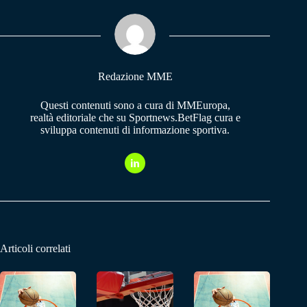
ok
A
a
pp
m
Redazione MME
Questi contenuti sono a cura di MMEuropa,
realtà editoriale che su Sportnews.BetFlag cura e
sviluppa contenuti di informazione sportiva.
Articoli correlati