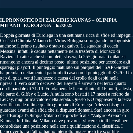
IL PRONOSTICO DI ZALGIRIS KAUNAS – OLIMPIA
MILANO | EUROLEGA – 6/2/2025
Doppia giornata di Eurolega in una settimana ricca di sfide ed impegni.
Così sia Olimpia Milano che Virtus Bologna sono grande protagoniste
anche se il primo risultato è stato negativo. La squadra di coach
Messina, infatti, è caduta nettamente nella trasferta di Monaco di
Baviera. In attesa che si completi, stasera, la 25^ giornata i milanesi
rimangono ancora al decimo posto, ultima posizione per accedere agli
spareggi playoff. Il punteggio maturato sul parquet del “SAP Garden”
ha premiato nettamente i padroni di casa con il punteggio di 87-70. Un
gap di quasi venti lunghezze a causa del crollo degli ospiti nella
ripresa. Il vero scatto decisivo del Bayern è arrivato nel terzo quarto
con il parziale di 31-19. Fondamentale il contributo di 16 punti, a testa,
da parte di Giffey e Lucic. A nulla sono bastati i 17 messi a referto da
LeDay, miglior marcatore della serata. Questo KO rappresenta la terza
sconfitta nelle ultime quattro giornate di Eurolega. Adesso bisogna
guardare avanti alla sfida che si disputerà domani. Sarà ancora in giro
per l’Europa l’Olimpia Milano che giocherà alla “Zalgiro Arena” di
Kaunas. In Lituania, Milano deve provare a vincere a tutti i costi per
consolidare una posizione nella zona qualificazione di classifica. I
biancoverdi, tra l’altro, hanno interrotto una serie di tre sconfitte