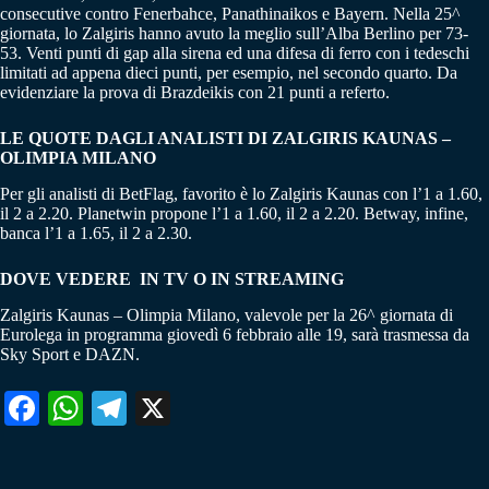
consecutive contro Fenerbahce, Panathinaikos e Bayern. Nella 25^
giornata, lo Zalgiris hanno avuto la meglio sull’Alba Berlino per 73-
53. Venti punti di gap alla sirena ed una difesa di ferro con i tedeschi
limitati ad appena dieci punti, per esempio, nel secondo quarto. Da
evidenziare la prova di Brazdeikis con 21 punti a referto.
LE QUOTE DAGLI ANALISTI DI ZALGIRIS KAUNAS –
OLIMPIA MILANO
Per gli analisti di BetFlag, favorito è lo Zalgiris Kaunas con l’1 a 1.60,
il 2 a 2.20. Planetwin propone l’1 a 1.60, il 2 a 2.20. Betway, infine,
banca l’1 a 1.65, il 2 a 2.30.
DOVE VEDERE IN TV O IN STREAMING
Zalgiris Kaunas – Olimpia Milano, valevole per la 26^ giornata di
Eurolega in programma giovedì 6 febbraio alle 19, sarà trasmessa da
Sky Sport e DAZN.
Fa
W
Te
X
ce
ha
le
bo
ts
gr