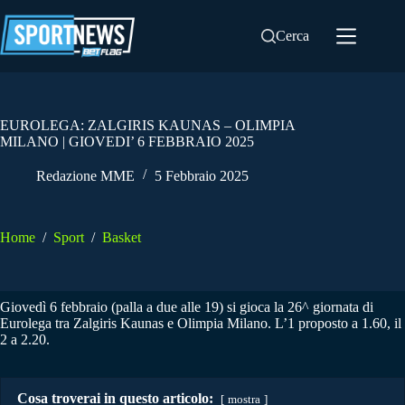
Salta
al
Cerca
contenuto
EUROLEGA: ZALGIRIS KAUNAS – OLIMPIA
MILANO | GIOVEDI’ 6 FEBBRAIO 2025
Redazione MME
5 Febbraio 2025
Home
/
Sport
/
Basket
Giovedì 6 febbraio (palla a due alle 19) si gioca la 26^ giornata di
Eurolega tra Zalgiris Kaunas e Olimpia Milano. L’1 proposto a 1.60, il
2 a 2.20.
Cosa troverai in questo articolo:
mostra