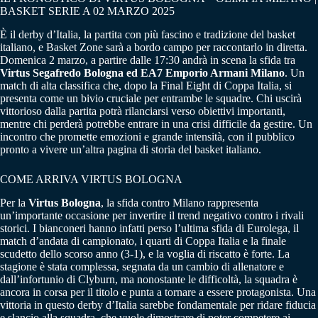
BASKET SERIE A 02 MARZO 2025
È il derby d’Italia, la partita con più fascino e tradizione del basket
italiano, e Basket Zone sarà a bordo campo per raccontarlo in diretta.
Domenica 2 marzo, a partire dalle 17:30 andrà in scena la sfida tra
Virtus Segafredo Bologna ed EA7 Emporio Armani Milano
. Un
match di alta classifica che, dopo la Final Eight di Coppa Italia, si
presenta come un bivio cruciale per entrambe le squadre. Chi uscirà
vittorioso dalla partita potrà rilanciarsi verso obiettivi importanti,
mentre chi perderà potrebbe entrare in una crisi difficile da gestire. Un
incontro che promette emozioni e grande intensità, con il pubblico
pronto a vivere un’altra pagina di storia del basket italiano.
COME ARRIVA VIRTUS BOLOGNA
Per la
Virtus Bologna
, la sfida contro Milano rappresenta
un’importante occasione per invertire il trend negativo contro i rivali
storici. I bianconeri hanno infatti perso l’ultima sfida di Eurolega, il
match d’andata di campionato, i quarti di Coppa Italia e la finale
scudetto dello scorso anno (3-1), e la voglia di riscatto è forte. La
stagione è stata complessa, segnata da un cambio di allenatore e
dall’infortunio di Clyburn, ma nonostante le difficoltà, la squadra è
ancora in corsa per il titolo e punta a tornare a essere protagonista. Una
vittoria in questo derby d’Italia sarebbe fondamentale per ridare fiducia
e slancio alla squadra, che vuole dimostrare di poter competere ai