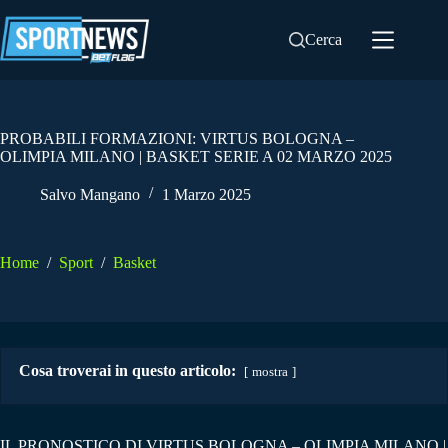
Salta
al
Cerca
contenuto
PROBABILI FORMAZIONI: VIRTUS BOLOGNA –
OLIMPIA MILANO | BASKET SERIE A 02 MARZO 2025
Salvo Mangano
1 Marzo 2025
Home
/
Sport
/
Basket
Cosa troverai in questo articolo:
mostra
IL PRONOSTICO DI VIRTUS BOLOGNA – OLIMPIA MILANO |