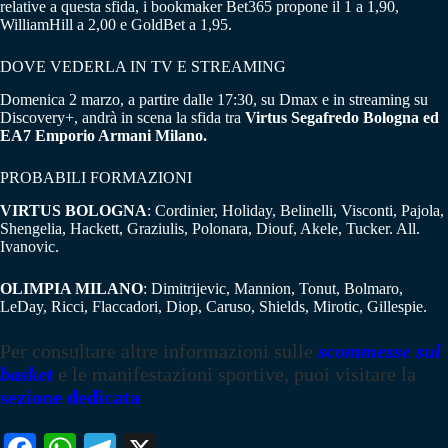
relative a questa sfida, i bookmaker Bet365 propone il 1 a 1,90,
WilliamHill a 2,00 e GoldBet a 1,95.
DOVE VEDERLA IN TV E STREAMING
Domenica 2 marzo, a partire dalle 17:30, su Dmax e in streaming su
Discovery+, andrà in scena la sfida tra
Virtus Segafredo Bologna ed
EA7 Emporio Armani Milano.
PROBABILI FORMAZIONI
VIRTUS BOLOGNA
: Cordinier, Holiday, Belinelli, Visconti, Pajola,
Shengelia, Hackett, Graziulis, Polonara, Diouf, Akele, Tucker. All.
Ivanovic.
OLIMPIA MILANO
: Dimitrijevic, Mannion, Tonut, Bolmaro,
LeDay, Ricci, Flaccadori, Diop, Caruso, Shields, Mirotic, Gillespie.
Per consultare altre informazioni sulle
scommesse sul
basket
e le manifestazioni sportive, puoi visitare la
sezione dedicata