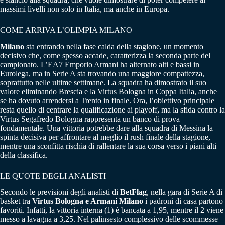
massimi livelli non solo in Italia, ma anche in Europa.
COME ARRIVA L’OLIMPIA MILANO
Milano
sta entrando nella fase calda della stagione, un momento
decisivo che, come spesso accade, caratterizza la seconda parte del
campionato. L’EA7 Emporio Armani ha alternato alti e bassi in
Eurolega, ma in Serie A sta trovando una maggiore compattezza,
soprattutto nelle ultime settimane. La squadra ha dimostrato il suo
valore eliminando Brescia e la Virtus Bologna in Coppa Italia, anche
se ha dovuto arrendersi a Trento in finale. Ora, l’obiettivo principale
resta quello di centrare la qualificazione ai playoff, ma la sfida contro la
Virtus Segafredo Bologna rappresenta un banco di prova
fondamentale. Una vittoria potrebbe dare alla squadra di Messina la
spinta decisiva per affrontare al meglio il rush finale della stagione,
mentre una sconfitta rischia di rallentare la sua corsa verso i piani alti
della classifica.
LE QUOTE DEGLI ANALISTI
Secondo le previsioni degli analisti di
BetFlag
, nella gara di Serie A di
basket tra
Virtus Bologna e Armani Milano
i padroni di casa partono
favoriti. Infatti, la vittoria interna (1) è bancata a 1,95, mentre il 2 viene
messo a lavagna a 3,25. Nel palinsesto complessivo delle scommesse