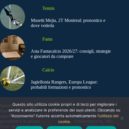
Tennis
Musetti Mejia, 2T Montreal: pronostico e
dove vederla
Fanta
Asta Fantacalcio 2026/27: consigli, strategie
e giocatori da comprare
Calcio
Jagiellonia Rangers, Europa League:
probabili formazioni e pronostico
Questo sito utilizza cookie propri e di terzi per migliorare i
SportNews.BetFlag -
Copyright © 2025
servizi e analizzare le preferenze dei suoi utenti. Cliccando su
Questo sito non
SportNews BetFlag
"Acconsento" l'utente accetta automaticamente
l'utilizzo dei
rappresenta una testata
Sede Legale: Via degli
giornalistica in quanto
Aldobrandeschi, 300 |
cookie.
viene aggiornato senza
00163 | Roma