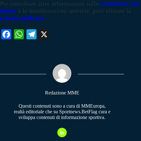
Per consultare altre informazioni sulle
scommesse sul
basket
e le manifestazioni sportive, puoi visitare la
sezione dedicata
Fa
W
Te
X
ce
ha
le
bo
ts
gr
ok
A
a
pp
m
Redazione MME
Questi contenuti sono a cura di MMEuropa,
realtà editoriale che su Sportnews.BetFlag cura e
sviluppa contenuti di informazione sportiva.