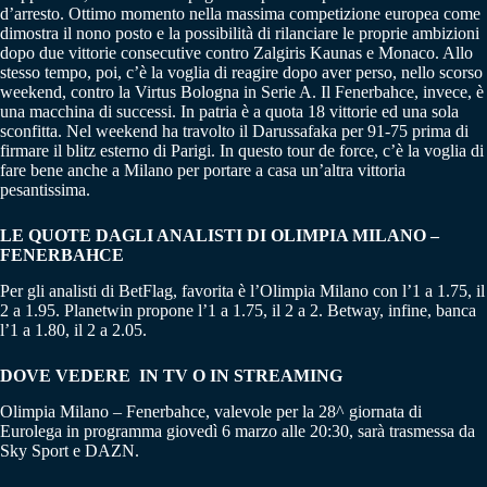
d’arresto. Ottimo momento nella massima competizione europea come
dimostra il nono posto e la possibilità di rilanciare le proprie ambizioni
dopo due vittorie consecutive contro Zalgiris Kaunas e Monaco. Allo
stesso tempo, poi, c’è la voglia di reagire dopo aver perso, nello scorso
weekend, contro la Virtus Bologna in Serie A. Il Fenerbahce, invece, è
una macchina di successi. In patria è a quota 18 vittorie ed una sola
sconfitta. Nel weekend ha travolto il Darussafaka per 91-75 prima di
firmare il blitz esterno di Parigi. In questo tour de force, c’è la voglia di
fare bene anche a Milano per portare a casa un’altra vittoria
pesantissima.
LE QUOTE DAGLI ANALISTI DI OLIMPIA MILANO –
FENERBAHCE
Per gli analisti di BetFlag, favorita è l’Olimpia Milano con l’1 a 1.75, il
2 a 1.95. Planetwin propone l’1 a 1.75, il 2 a 2. Betway, infine, banca
l’1 a 1.80, il 2 a 2.05.
DOVE VEDERE IN TV O IN STREAMING
Olimpia Milano – Fenerbahce, valevole per la 28^ giornata di
Eurolega in programma giovedì 6 marzo alle 20:30, sarà trasmessa da
Sky Sport e DAZN.