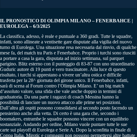
IL PRONOSTICO DI OLIMPIA MILANO – FENERBAHCE |
EUROLEGA – 6/3/2025
La classifica, adesso, è reale e puntuale a 360 gradi. Tutte le squadre,
infatti, sono allineate a ventisette gare disputate alla vigilia del nuovo
turno di Eurolega. Una situazione resa necessaria dal rinvio, di qualche
mese fa, del match tra Paris e Fenerbahce. Proprio i turchi sono riusciti
a portare a casa la gara, disputata ad inizio settimana, sul parquet
parigino. Blitz esterno con il punteggio di 83-87 con uno straordinario
Guduric autore di 19 punti e vero trascinatore. Alla luce di questo
risultato, i turchi si apprestano a vivere un’altra ostica e difficile
trasferta per la 28^ giornata del girone unico. Il Fenerbahce, infatti,
sarà di scena al Forum contro l’Olimpia Milano. E’ un big match
d’assoluto valore, una sfida che vale anche doppio in termini di
graduatoria. Da una parte i ragazzi di coach Messina hanno la
possibilità di lanciare un nuovo attacco alle prime sei posizioni.
Dall’altra gli ospiti possono consolidarsi al secondo posto facendo un
pensierino anche alla vetta. Di certo è una gara che, secondo i
boomakers, entrambe le squadre possono vincere con un equilibrio
sostanziale. Andando per ordine, Milano vuole puntare tutte le sue
carte sui playoff di Eurolega e Serie A. Dopo la sconfitta in finale di
Coppa Italia, Mirotic e compagni non possono permettersi altre battute