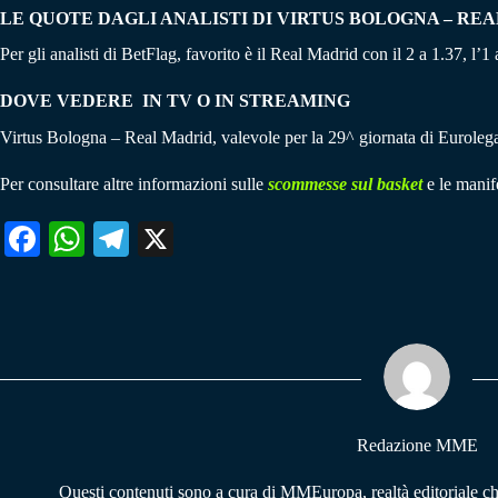
LE QUOTE DAGLI ANALISTI DI VIRTUS BOLOGNA – RE
Per gli analisti di BetFlag, favorito è il Real Madrid con il 2 a 1.37, l’1
DOVE VEDERE IN TV O IN STREAMING
Virtus Bologna – Real Madrid, valevole per la 29^ giornata di Eurole
Per consultare altre informazioni sulle
scommesse sul basket
e le manife
Fa
W
Te
X
ce
ha
le
bo
ts
gr
ok
A
a
pp
m
Redazione MME
Questi contenuti sono a cura di MMEuropa, realtà editoriale c