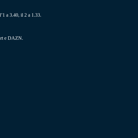
’1 a 3.40, il 2 a 1.33.
port e DAZN.