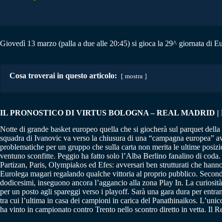
Giovedì 13 marzo (palla a due alle 20:45) si gioca la 29^ giornata di E
Cosa troverai in questo articolo:
mostra
IL PRONOSTICO DI VIRTUS BOLOGNA – REAL MADRID | E
Notte di grande basket europeo quella che si giocherà sul parquet della
squadra di Ivanovic va verso la chiusura di una “campagna europea” ava
problematiche per un gruppo che sulla carta non merita le ultime posizion
ventuno sconfitte. Peggio ha fatto solo l’Alba Berlino fanalino di cod
Partizan, Paris, Olympiakos ed Efes: avversari ben strutturati che hann
Eurolega magari regalando qualche vittoria al proprio pubblico. Secondo
dodicesimi, inseguono ancora l’aggancio alla zona Play In. La curiosità è
per un posto agli spareggi verso i playoff. Sarà una gara dura per ent
tra cui l’ultima in casa dei campioni in carica del Panathinaikos. L’un
ha vinto in campionato contro Trento nello scontro diretto in vetta. Il R