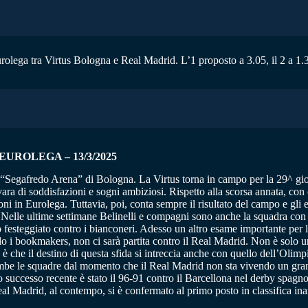
urolega tra Virtus Bologna e Real Madrid. L’1 proposto a 3.05, il 2 a 1.
UROLEGA – 13/3/2025
 “Segafredo Arena” di Bologna. La Virtus torna in campo per la 29^ gior
ra di soddisfazioni e sogni ambiziosi. Rispetto alla scorsa annata, con
i in Eurolega. Tuttavia, poi, conta sempre il risultato del campo e gli e
a. Nelle ultime settimane Belinelli e compagni sono anche la squadra co
o festeggiato contro i bianconeri. Adesso un altro esame importante per
 i bookmakers, non ci sarà partita contro il Real Madrid. Non è solo un
 che il destino di questa sfida si intreccia anche con quello dell’Olimpi
rambe le squadre dal momento che il Real Madrid non sta vivendo un gra
ico successo recente è stato il 96-91 contro il Barcellona nel derby spa
eal Madrid, al contempo, si è confermato al primo posto in classifica ina