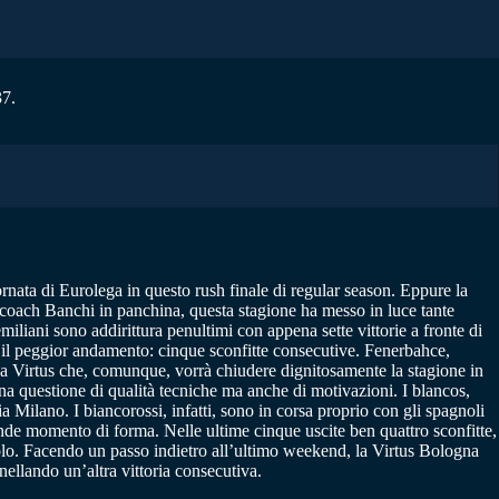
37.
nata di Eurolega in questo rush finale di regular season. Eppure la
 coach Banchi in panchina, questa stagione ha messo in luce tante
miliani sono addirittura penultimi con appena sette vittorie a fronte di
n il peggior andamento: cinque sconfitte consecutive. Fenerbahce,
 la Virtus che, comunque, vorrà chiudere dignitosamente la stagione in
a questione di qualità tecniche ma anche di motivazioni. I blancos,
a Milano. I biancorossi, infatti, sono in corsa proprio con gli spagnoli
nde momento di forma. Nelle ultime cinque uscite ben quattro sconfitte,
gnolo. Facendo un passo indietro all’ultimo weekend, la Virtus Bologna
nellando un’altra vittoria consecutiva.