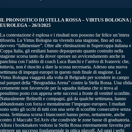
IL PRONOSTICO DI STELLA ROSSA – VIRTUS BOLOGNA |
EUROLEGA – 26/3/2025
La contestazione è esplosa e i risultati non possono far felice un’intera
tifoseria. La Virtus Bologna sta vivendo una stagione, fino ad ora,
davvero “fallimentare”. Oltre alle eliminazioni in Supercoppa italiana e
Coppa Italia, gli emiliani hanno depauperato quanto costruito nella
stagione scorsa tanto da dover operare un avvicendamento anche in
panchina con l’addio di coach Luca Banchi e l’arrivo di Ivanovic che,
tuttavia, non è riuscito a dare la scossa necessaria. Adesso una nuova
settimana di impegni europei in questo rush finale di stagione. La
Virtus Bologna viaggerà alla volta di Belgrado per scendere in campo
sul parquet della “Beogradska Arena” contro la Stella Rossa. Una sfida
certamente non favorevole per la squadra italiana che si trova al
penultimo posto con appena sette successi a fronte di ventitré sconfitte.
Naturalmente Belinelli e compagni, già da qualche settimana, hanno
abbandonato con forza e mentalmente l’impegno europeo. I risultati
sono sotto gli occhi di tutti con una serie di sconfitte consecutive senza
sosta. Settimana scorsa i bianconeri hanno perso, nettamente, anche
contro il Maccabi Tel Aviv che condivide le zone basse di graduatoria.
Allora i bookmakers vedono la Stella Rossa estremamente favorita per
ottenere un successo fondamentale in ottica playoff. Ad oggi i serbi