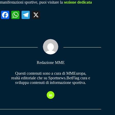
manifestazioni sportive, puoi visitare la
sezione dedicata
Fa
W
Te
X
ce
ha
le
bo
ts
gr
ok
A
a
pp
m
Redazione MME
Questi contenuti sono a cura di MMEuropa,
realtà editoriale che su Sportnews.BetFlag cura e
sviluppa contenuti di informazione sportiva.