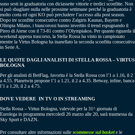
sono sesti in graduatoria con diciassette vittorie e tredici sconfitte. Non
si può sbagliare nulla nelle prossime settimane perché la graduatoria è
molto corta ed ogni KO può precludere l’accesso alla post season.
Dopo tre sconfitte consecutive contro Zalgiris Kaunas, Bayern e
Olimpia Milano, i biancorossi hanno invertito il trend espugnando il
Pireo di Atene con il 73-81 contro l’Olympiakos. Per quanto riguarda il
weekend appena trascorso, la Stella Rossa ha vinto in campionato
mentre la Virtus Bologna ha inanellato la seconda sconfitta consecutiva
in Serie A.
LE QUOTE DAGLI ANALISTI DI STELLA ROSSA – VIRTUS
BOLOGNA
Per gli analisti di BetFlag, favorita è la Stella Rossa con l’1 a 1.16, il 2
a 4.55. Planetwin propone l’1 a 1.21, il 2 a 4.35. Betway, infine, banca
l’1 a 1.20, il 2 a 4.75.
DOVE VEDERE IN TV O IN STREAMING
Stella Rossa – Virtus Bologna, valevole per la 31^ giornata di
Eurolega in programma mercoledì 26 marzo alle 20, sarà trasmessa da
Sky Sport e DAZN.
Per consultare altre informazioni sulle
scommesse sul basket
e le