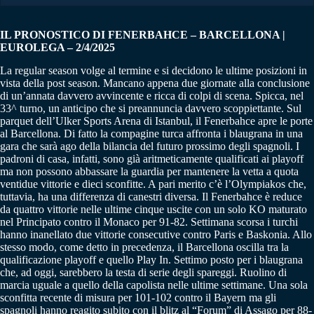
IL PRONOSTICO DI FENERBAHCE – BARCELLONA |
EUROLEGA – 2/4/2025
La regular season volge al termine e si decidono le ultime posizioni in
vista della post season. Mancano appena due giornate alla conclusione
di un’annata davvero avvincente e ricca di colpi di scena. Spicca, nel
33^ turno, un anticipo che si preannuncia davvero scoppiettante. Sul
parquet dell’Ulker Sports Arena di Istanbul, il Fenerbahce apre le porte
al Barcellona. Di fatto la compagine turca affronta i blaugrana in una
gara che sarà ago della bilancia del futuro prossimo degli spagnoli. I
padroni di casa, infatti, sono già aritmeticamente qualificati ai playoff
ma non possono abbassare la guardia per mantenere la vetta a quota
ventidue vittorie e dieci sconfitte. A pari merito c’è l’Olympiakos che,
tuttavia, ha una differenza di canestri diversa. Il Fenerbahce è reduce
da quattro vittorie nelle ultime cinque uscite con un solo KO maturato
nel Principato contro il Monaco per 91-82. Settimana scorsa i turchi
hanno inanellato due vittorie consecutive contro Paris e Baskonia. Allo
stesso modo, come detto in precedenza, il Barcellona oscilla tra la
qualificazione playoff e quello Play In. Settimo posto per i blaugrana
che, ad oggi, sarebbero la testa di serie degli spareggi. Ruolino di
marcia uguale a quello della capolista nelle ultime settimane. Una sola
sconfitta recente di misura per 101-102 contro il Bayern ma gli
spagnoli hanno reagito subito con il blitz al “Forum” di Assago per 88-