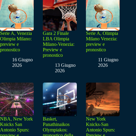
Serie A, Venezia
Gara 2 Finale
Serie A, Olimpia
Olimpia Milano:
LBA Olimpia
Milano Venezia:
preview e
Milano-Venezia:
preview e
pronostico
Preview e
pronostico
pronostico
16 Giugno
11 Giugno
2026
13 Giugno
2026
2026
NBA, New York
Basket,
New York
Knicks San
Panathinaikos
Knicks-San
Antonio Spurs:
Olympiakos:
Antonio Spurs:
preview e
pronostico della
Preview e