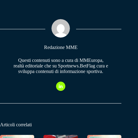
bo
ts
gr
ok
A
a
pp
m
Redazione MME
Questi contenuti sono a cura di MMEuropa,
realtà editoriale che su Sportnews.BetFlag cura e
sviluppa contenuti di informazione sportiva.
Articoli correlati