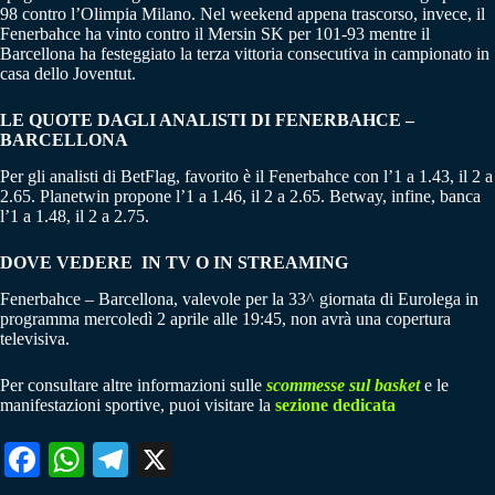
98 contro l’Olimpia Milano. Nel weekend appena trascorso, invece, il
Fenerbahce ha vinto contro il Mersin SK per 101-93 mentre il
Barcellona ha festeggiato la terza vittoria consecutiva in campionato in
casa dello Joventut.
LE QUOTE DAGLI ANALISTI DI FENERBAHCE –
BARCELLONA
Per gli analisti di BetFlag, favorito è il Fenerbahce con l’1 a 1.43, il 2 a
2.65. Planetwin propone l’1 a 1.46, il 2 a 2.65. Betway, infine, banca
l’1 a 1.48, il 2 a 2.75.
DOVE VEDERE IN TV O IN STREAMING
Fenerbahce – Barcellona, valevole per la 33^ giornata di Eurolega in
programma mercoledì 2 aprile alle 19:45, non avrà una copertura
televisiva.
Per consultare altre informazioni sulle
scommesse sul basket
e le
manifestazioni sportive, puoi visitare la
sezione dedicata
Fa
W
Te
X
ce
ha
le