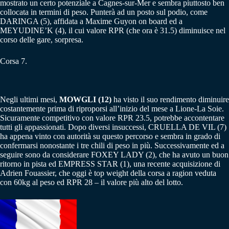
mostrato un certo potenziale a Cagnes-sur-Mer e sembra piuttosto ben
collocata in termini di peso. Punterà ad un posto sul podio, come
DARINGA (5), affidata a Maxime Guyon on board ed a
MEYUDINE’K (4), il cui valore RPR (che ora è 31.5) diminuisce nel
corso delle gare, sorpresa.
Corsa 7.
Negli ultimi mesi,
MOWGLI (12)
ha visto il suo rendimento diminuire
costantemente prima di riproporsi all’inizio del mese a Lione-La Soie.
Sicuramente competitivo con valore RPR 23.5, potrebbe accontentare
tutti gli appassionati. Dopo diversi insuccessi, CRUELLA DE VIL (7)
ha appena vinto con autorità su questo percorso e sembra in grado di
confermarsi nonostante i tre chili di peso in più. Successivamente ed a
seguire sono da considerare FOXEY LADY (2), che ha avuto un buon
ritorno in pista ed EMPRESS STAR (1), una recente acquisizione di
Adrien Fouassier, che oggi è top weight della corsa a ragion veduta
con 60kg al peso ed RPR 28 – il valore più alto del lotto.