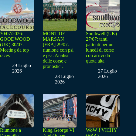
30/07/2026:
MONT DE
Southwell (UK)
GOODWOOD
MARSAN
27/07: tanti
(UK) 30/07:
[FRA] 29/07:
partenti per un
Meeting da top
riunione con psi
lunedì di corse
races
e psa. Analisi
con arrivi da
delle corse e
quota alta
29 Luglio
pronostici.
2026
27 Luglio
28 Luglio
2026
2026
Riunione a
King George VI
WoW!! VICHY
Deauville-
And Queen
(FRA) –