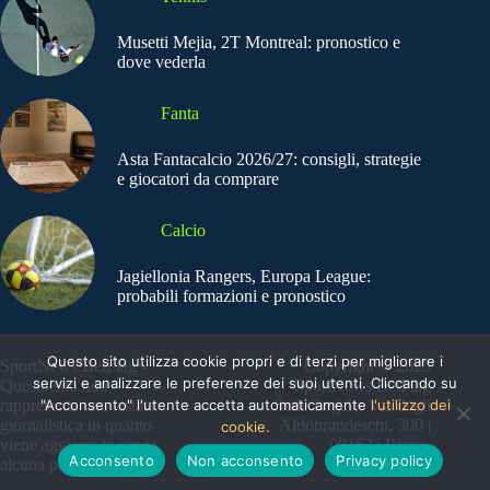
Musetti Mejia, 2T Montreal: pronostico e
dove vederla
Fanta
Asta Fantacalcio 2026/27: consigli, strategie
e giocatori da comprare
Calcio
Jagiellonia Rangers, Europa League:
probabili formazioni e pronostico
Questo sito utilizza cookie propri e di terzi per migliorare i
SportNews.BetFlag -
Copyright © 2025
servizi e analizzare le preferenze dei suoi utenti. Cliccando su
Questo sito non
SportNews BetFlag
"Acconsento" l'utente accetta automaticamente
l'utilizzo dei
rappresenta una testata
Sede Legale: Via degli
giornalistica in quanto
Aldobrandeschi, 300 |
cookie.
viene aggiornato senza
00163 | Roma
Acconsento
Non acconsento
Privacy policy
alcuna periodicità