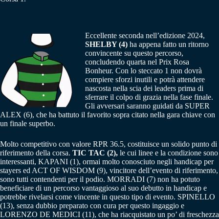
Eccellente seconda nell’edizione 2024,
SHELBY (4)
ha appena fatto un ritorno
convincente su questo percorso,
concludendo quarta nel Prix Rosa
Bonheur. Con lo steccato 1 non dovrà
compiere sforzi inutili e potrà attendere
nascosta nella scia dei leaders prima di
sferrare il colpo di grazia nella fase finale.
Gli avversari saranno guidati da SUPER
ALEX (6), che ha battuto il favorito sopra citato nella gara chiave con
un finale superbo.
Molto competitivo con valore RPR 36.5, costituisce un solido punto di
riferimento della corsa.
TIC TAC (2),
le cui linee e la condizione sono
interessanti, KAPANI (1), ormai molto conosciuto negli handicap per
stayers ed ACT OF WISDOM (9), vincitore dell’evento di riferimento,
sono tutti contendenti per il podio. MORRADI (7) non ha potuto
beneficiare di un percorso vantaggioso al suo debutto in handicap e
potrebbe rivelarsi come vincente in questo tipo di evento. SPINELLO
(13), senza dubbio preparato con cura per questo ingaggio e
LORENZO DE MEDICI (11), che ha riacquistato un po’ di freschezza