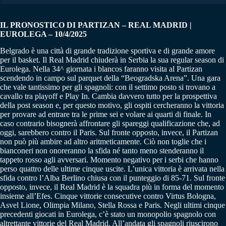
IL PRONOSTICO DI PARTIZAN – REAL MADRID |
EUROLEGA – 10/4/2025
Belgrado è una città di grande tradizione sportiva e di grande amore
per il basket. Il Real Madrid chiuderà in Serbia la sua regular season di
Eurolega. Nella 34^ giornata i blancos faranno visita al Partizan
scendendo in campo sul parquet della “Beogradska Arena”. Una gara
che vale tantissimo per gli spagnoli: con il settimo posto si trovano a
cavallo tra playoff e Play In. Cambia davvero tutto per la prospettiva
della post season e, per questo motivo, gli ospiti cercheranno la vittoria
per provare ad entrare tra le prime sei e volare ai quarti di finale. In
caso contrario bisognerà affrontare gli spareggi qualificazione che, ad
oggi, sarebbero contro il Paris. Sul fronte opposto, invece, il Partizan
non può più ambire ad altro aritmeticamente. Ciò non toglie che i
bianconeri non onoreranno la sfida né tanto meno stenderanno il
tappeto rosso agli avversari. Momento negativo per i serbi che hanno
perso quattro delle ultime cinque uscite. L’unica vittoria è arrivata nella
sfida contro l’Alba Berlino chiusa con il punteggio di 85-71. Sul fronte
opposto, invece, il Real Madrid è la squadra più in forma del momento
insieme all’Efes. Cinque vittorie consecutive contro Virtus Bologna,
Asvel Lione, Olimpia Milano, Stella Rossa e Paris. Negli ultimi cinque
precedenti giocati in Eurolega, c’è stato un monopolio spagnolo con
altrettante vittorie del Real Madrid. All’andata gli spagnoli riuscirono