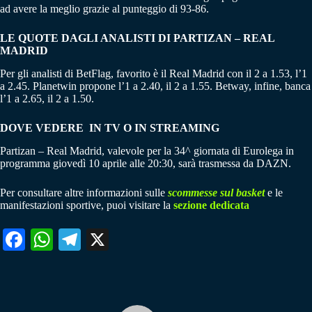
ad avere la meglio grazie al punteggio di 93-86.
LE QUOTE DAGLI ANALISTI DI PARTIZAN – REAL
MADRID
Per gli analisti di BetFlag, favorito è il Real Madrid con il 2 a 1.53, l’1
a 2.45. Planetwin propone l’1 a 2.40, il 2 a 1.55. Betway, infine, banca
l’1 a 2.65, il 2 a 1.50.
DOVE VEDERE IN TV O IN STREAMING
Partizan – Real Madrid, valevole per la 34^ giornata di Eurolega in
programma giovedì 10 aprile alle 20:30, sarà trasmessa da DAZN.
Per consultare altre informazioni sulle
scommesse sul basket
e le
manifestazioni sportive, puoi visitare la
sezione dedicata
Fa
W
Te
X
ce
ha
le
bo
ts
gr
ok
A
a