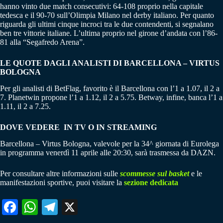
hanno vinto due match consecutivi: 64-108 proprio nella capitale
tedesca e il 90-70 sull’Olimpia Milano nel derby italiano. Per quanto
riguarda gli ultimi cinque incroci tra le due contendenti, si segnalano
ben tre vittorie italiane. L’ultima proprio nel girone d’andata con l’86-
81 alla “Segafredo Arena”.
LE QUOTE DAGLI ANALISTI DI BARCELLONA – VIRTUS
BOLOGNA
Per gli analisti di BetFlag, favorito è il Barcellona con l’1 a 1.07, il 2 a
7. Planetwin propone l’1 a 1.12, il 2 a 5.75. Betway, infine, banca l’1 a
1.11, il 2 a 7.25.
DOVE VEDERE IN TV O IN STREAMING
Barcellona – Virtus Bologna, valevole per la 34^ giornata di Eurolega
in programma venerdì 11 aprile alle 20:30, sarà trasmessa da DAZN.
Per consultare altre informazioni sulle
scommesse sul basket
e le
manifestazioni sportive, puoi visitare la
sezione dedicata
Fa
W
Te
X
ce
ha
le