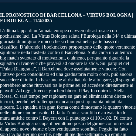
IL PRONOSTICO DI BARCELLONA – VIRTUS BOLOGNA |
EUROLEGA – 11/4/2025
L’ultima tappa di un’annata europea davvero disastrosa e con
pochissime luci. La Virtus Bologna saluta l’Eurolega nella 34^ e ultima
giornata di un girone unico che si chiuderà nella parte bassa di
classifica. D’altronde i bookmakers propongono delle quote veramente
squilibrate nella trasferta contro il Barcellona. Sulla carta un autentico
big match svuotato di motivazioni, o almeno, per quanto riguarda la
squadra di Ivanovic che proverà ad onorare la sfida. Sul parquet del
“Palau Blaugrana”, il Barcellona deve assolutamente vincere. Con
l’ottavo posto consolidato ed una graduatoria molto corta, può ancora
succedere di tutto. In base anche ai risultati delle altre gare, gli spagnoli
potrebbero anche ritrovarsi tra le prime sei ed accedere direttamente ai
playoff. Ad oggi, invece, giocherebbero il Play In contro la Stella
Rossa. Ci sarà tempo per ragionare su gare ad eliminazione diretta ed
incroci, perché nel frattempo mancano questi quaranta minuti da
giocare. La squadra è in gran forma come dimostrano le quattro vittorie
nelle ultime cinque uscite. Di fatto l’unica sconfitta è arrivata tra le
mura amiche contro il Bayern con il punteggio di 101-102. Di contro
la Virtus Bologna occupa il penultimo posto del girone con un record
di appena nove vittorie e ben ventiquattro sconfitte. Peggio ha fatto
solo l’Alba Berlino perché, nelle ultime due settimane, gli emiliani