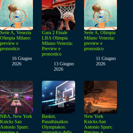
Serie A, Venezia
Gara 2 Finale
Serie A, Olimpia
Olimpia Milano:
LBA Olimpia
Milano Venezia:
preview e
Milano-Venezia:
preview e
pronostico
Preview e
pronostico
pronostico
16 Giugno
11 Giugno
2026
13 Giugno
2026
2026
NBA, New York
Basket,
New York
Knicks San
Panathinaikos
Knicks-San
Antonio Spurs:
Olympiakos:
Antonio Spurs:
preview e
pronostico della
Preview e