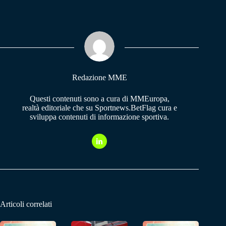
bo
ts
gr
ok
A
a
pp
m
Redazione MME
Questi contenuti sono a cura di MMEuropa,
realtà editoriale che su Sportnews.BetFlag cura e
sviluppa contenuti di informazione sportiva.
Articoli correlati