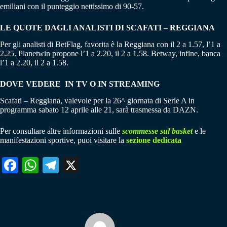
emiliani con il punteggio nettissimo di 90-57.
LE QUOTE DAGLI ANALISTI DI SCAFATI – REGGIANA
Per gli analisti di BetFlag, favorita è la Reggiana con il 2 a 1.57, l’1 a
2.25. Planetwin propone l’1 a 2.20, il 2 a 1.58. Betway, infine, banca
l’1 a 2.20, il 2 a 1.58.
DOVE VEDERE IN TV O IN STREAMING
Scafati – Reggiana, valevole per la 26^ giornata di Serie A in
programma sabato 12 aprile alle 21, sarà trasmessa da DAZN.
Per consultare altre informazioni sulle
scommesse sul basket
e le
manifestazioni sportive, puoi visitare la
sezione dedicata
Fa
W
Te
X
ce
ha
le
bo
ts
gr
ok
A
a