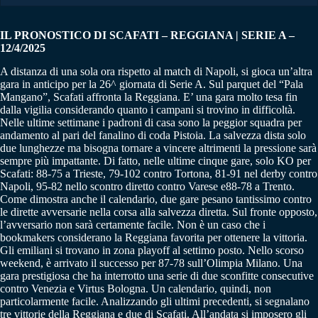
IL PRONOSTICO DI SCAFATI – REGGIANA | SERIE A –
12/4/2025
A distanza di una sola ora rispetto al match di Napoli, si gioca un’altra
gara in anticipo per la 26^ giornata di Serie A. Sul parquet del “Pala
Mangano”, Scafati affronta la Reggiana. E’ una gara molto tesa fin
dalla vigilia considerando quanto i campani si trovino in difficoltà.
Nelle ultime settimane i padroni di casa sono la peggior squadra per
andamento al pari del fanalino di coda Pistoia. La salvezza dista solo
due lunghezze ma bisogna tornare a vincere altrimenti la pressione sarà
sempre più impattante. Di fatto, nelle ultime cinque gare, solo KO per
Scafati: 88-75 a Trieste, 79-102 contro Tortona, 81-91 nel derby contro
Napoli, 95-82 nello scontro diretto contro Varese e88-78 a Trento.
Come dimostra anche il calendario, due gare pesano tantissimo contro
le dirette avversarie nella corsa alla salvezza diretta. Sul fronte opposto,
l’avversario non sarà certamente facile. Non è un caso che i
bookmakers considerano la Reggiana favorita per ottenere la vittoria.
Gli emiliani si trovano in zona playoff al settimo posto. Nello scorso
weekend, è arrivato il successo per 87-78 sull’Olimpia Milano. Una
gara prestigiosa che ha interrotto una serie di due sconfitte consecutive
contro Venezia e Virtus Bologna. Un calendario, quindi, non
particolarmente facile. Analizzando gli ultimi precedenti, si segnalano
tre vittorie della Reggiana e due di Scafati. All’andata si imposero gli