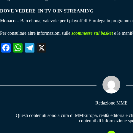
DOVE VEDERE IN TV O IN STREAMING
Monaco – Barcellona, valevole per i playoff di Eurolega in programma
Per consultare altre informazioni sulle
scommesse sul basket
e le manife
Fa
W
Te
X
ce
ha
le
bo
ts
gr
ok
A
a
pp
m
Redazione MME
Questi contenuti sono a cura di MMEuropa, realtà editoriale c
contenuti di informazione spo