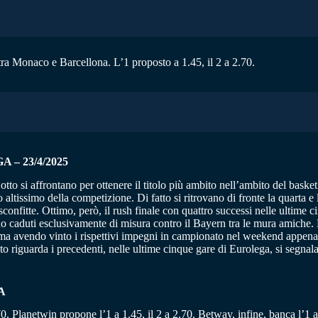
 tra Monaco e Barcellona. L’1 proposto a 1.45, il 2 a 2.70.
– 23/4/2025
 otto si affrontano per ottenere il titolo più ambito nell’ambito del bas
 altissimo della competizione. Di fatto si ritrovano di fronte la quarta 
confitte. Ottimo, però, il rush finale con quattro successi nelle ultime c
caduti esclusivamente di misura contro il Bayern tra le mura amiche. Di 
ma avendo vinto i rispettivi impegni in campionato nel weekend appena t
 riguarda i precedenti, nelle ultime cinque gare di Eurolega, si segnala
A
70. Planetwin propone l’1 a 1.45, il 2 a 2.70. Betway, infine, banca l’1 a 