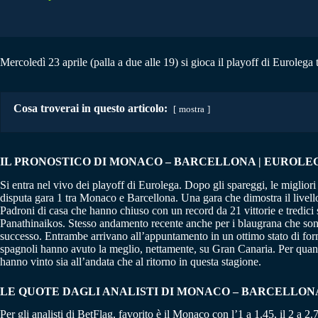
Mercoledì 23 aprile (palla a due alle 19) si gioca il playoff di Eurolega
Cosa troverai in questo articolo:
mostra
IL PRONOSTICO DI MONACO – BARCELLONA | EUROLEGA 
Si entra nel vivo dei playoff di Eurolega. Dopo gli spareggi, le migliori
disputa gara 1 tra Monaco e Barcellona. Una gara che dimostra il livello
Padroni di casa che hanno chiuso con un record da 21 vittorie e tredici s
Panathinaikos. Stesso andamento recente anche per i blaugrana che sono 
successo. Entrambe arrivano all’appuntamento in un ottimo stato di for
spagnoli hanno avuto la meglio, nettamente, su Gran Canaria. Per quanto
hanno vinto sia all’andata che al ritorno in questa stagione.
LE QUOTE DAGLI ANALISTI DI MONACO – BARCELLON
Per gli analisti di BetFlag, favorito è il Monaco con l’1 a 1.45, il 2 a 2.