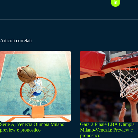
Articoli correlati
Serie A, Venezia Olimpia Milano:
Gara 2 Finale LBA Olimpia
preview e pronostico
Milano-Venezia: Preview e
pronostico