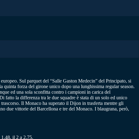
ket europeo. Sul parquet del “Salle Gaston Medecin” del Principato, si
e la quinta forza del girone unico dopo una lunghissima regular season.
inque ed una sola sconfitta contro i campioni in carica del
fatto la differenza tra le due squadre è stata di un solo ed unico
rascorso. Il Monaco ha superato il Dijon in trasferta mentre gli
no due vittorie del Barcellona e tre del Monaco. I blaugrana, però,
1.48, il 2 a 2.75.