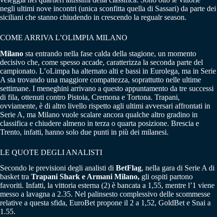
negli ultimi nove incontri (unica sconfitta quella di Sassari) da parte dei
siciliani che stanno chiudendo in crescendo la regualr season.
COME ARRIVA L’OLIMPIA MILANO
Milano
sta entrando nella fase calda della stagione, un momento
decisivo che, come spesso accade, caratterizza la seconda parte del
campionato. L’oLimpa ha alternato alti e bassi in Eurolega, ma in Serie
A sta trovando una maggiore compattezza, soprattutto nelle ultime
settimane. I meneghini arrivano a questo appuntamento da tre successi
di fila, ottenuti contro Pistoia, Cremona e Tortona. Trapani,
ovviamente, è di altro livello rispetto agli ultimi avversari affrontati in
Serie A, ma Milano vuole scalare ancora qualche altro gradino in
classifica e chiudere almeno in terza o quarta posizione. Brescia e
Trento, infatti, hanno solo due punti in più dei milanesi.
LE QUOTE DEGLI ANALISTI
Secondo le previsioni degli analisti di
BetFlag
, nella gara di Serie A di
basket tra
Trapani Shark e Armani Milano,
gli ospiti partono
favoriti. Infatti, la vittoria esterna (2) è bancata a 1,55, mentre l’1 viene
messo a lavagna a 2.35. Nel palinsesto complessivo delle scommesse
relative a questa sfida, EuroBet propone il 2 a 1,52, GoldBet e Snai a
1.55.