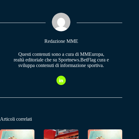
bo
ts
gr
ok
A
a
pp
m
Redazione MME
Questi contenuti sono a cura di MMEuropa,
realtà editoriale che su Sportnews.BetFlag cura e
sviluppa contenuti di informazione sportiva.
Articoli correlati