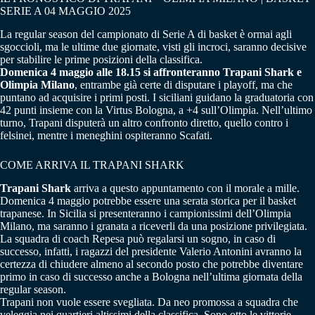
SERIE A 04 MAGGIO 2025
La regular season del campionato di Serie A di basket è ormai agli
sgoccioli, ma le ultime due giornate, visti gli incroci, saranno decisive
per stabilire le prime posizioni della classifica.
Domenica 4 maggio alle 18.15 si affronteranno Trapani Shark e
Olimpia Milano
, entrambe già certe di disputare i playoff, ma che
puntano ad acquisire i primi posti. I siciliani guidano la graduatoria con
42 punti insieme con la Virtus Bologna, a +4 sull’Olimpia. Nell’ultimo
turno, Trapani disputerà un altro confronto diretto, quello contro i
felsinei, mentre i meneghini ospiteranno Scafati.
COME ARRIVA IL TRAPANI SHARK
Trapani Shark
arriva a questo appuntamento con il morale a mille.
Domenica 4 maggio potrebbe essere una serata storica per il basket
trapanese. In Sicilia si presenteranno i campionissimi dell’Olimpia
Milano, ma saranno i granata a riceverli da una posizione privilegiata.
La squadra di coach Repesa può regalarsi un sogno, in caso di
successo, infatti, i ragazzi del presidente Valerio Antonini avranno la
certezza di chiudere almeno al secondo posto che potrebbe diventare
primo in caso di successo anche a Bologna nell’ultima giornata della
regular season.
Trapani non vuole essere svegliata. Da neo promossa a squadra che
veleggia nei quartieri altissimi della classifica. Sono otto le vittorie