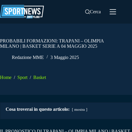
Salta
al
Cerca
contenuto
PROBABILI FORMAZIONI: TRAPANI – OLIMPIA
MILANO | BASKET SERIE A 04 MAGGIO 2025
Redazione MME
3 Maggio 2025
Home
/
Sport
/
Basket
Cosa troverai in questo articolo:
mostra
IL PRONOSTICO DI TRAPANI – OLIMPIA MILANO | BASKET