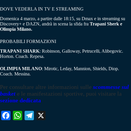
DOVE VEDERLA IN TV E STREAMING
Domenica 4 marzo, a partire dalle 18:15, su Dmax e in streaming su
Discovery+ e DAZN, andrà in scena la sfida fra
Trapani Sherk e
Olimpia Milano.
PROBABILI FORMAZIONI
TRAPANI SHARK
: Robinson, Galloway, Petrucelli, Alibegovic.
Horton. Coach. Repesa.
OLIMPIA MILANO
: Mirotic, Leday, Mannion, Shields, Diop.
Coach. Messina.
Per consultare altre informazioni sulle
scommesse sul
basket
e le manifestazioni sportive, puoi visitare la
sezione dedicata
Fa
W
Te
X
ce
ha
le