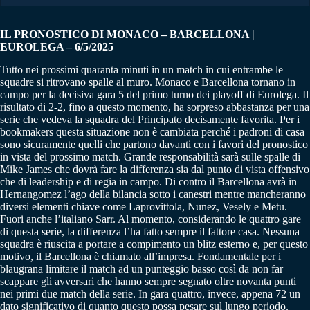
IL PRONOSTICO DI MONACO – BARCELLONA |
EUROLEGA – 6/5/2025
Tutto nei prossimi quaranta minuti in un match in cui entrambe le
squadre si ritrovano spalle al muro. Monaco e Barcellona tornano in
campo per la decisiva gara 5 del primo turno dei playoff di Eurolega. Il
risultato di 2-2, fino a questo momento, ha sorpreso abbastanza per una
serie che vedeva la squadra del Principato decisamente favorita. Per i
bookmakers questa situazione non è cambiata perché i padroni di casa
sono sicuramente quelli che partono davanti con i favori del pronostico
in vista del prossimo match. Grande responsabilità sarà sulle spalle di
Mike James che dovrà fare la differenza sia dal punto di vista offensivo
che di leadership e di regia in campo. Di contro il Barcellona avrà in
Hernangomez l’ago della bilancia sotto i canestri mentre mancheranno
diversi elementi chiave come Laprovittola, Nunez, Vesely e Metu.
Fuori anche l’italiano Sarr. Al momento, considerando le quattro gare
di questa serie, la differenza l’ha fatto sempre il fattore casa. Nessuna
squadra è riuscita a portare a compimento un blitz esterno e, per questo
motivo, il Barcellona è chiamato all’impresa. Fondamentale per i
blaugrana limitare il match ad un punteggio basso così da non far
scappare gli avversari che hanno sempre segnato oltre novanta punti
nei primi due match della serie. In gara quattro, invece, appena 72 un
dato significativo di quanto questo possa pesare sul lungo periodo.