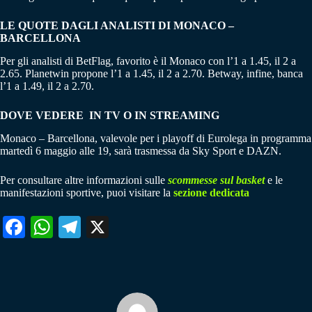
LE QUOTE DAGLI ANALISTI DI MONACO –
BARCELLONA
Per gli analisti di BetFlag, favorito è il Monaco con l’1 a 1.45, il 2 a
2.65. Planetwin propone l’1 a 1.45, il 2 a 2.70. Betway, infine, banca
l’1 a 1.49, il 2 a 2.70.
DOVE VEDERE IN TV O IN STREAMING
Monaco – Barcellona, valevole per i playoff di Eurolega in programma
martedì 6 maggio alle 19, sarà trasmessa da Sky Sport e DAZN.
Per consultare altre informazioni sulle
scommesse sul basket
e le
manifestazioni sportive, puoi visitare la
sezione dedicata
Fa
W
Te
X
ce
ha
le
bo
ts
gr
ok
A
a