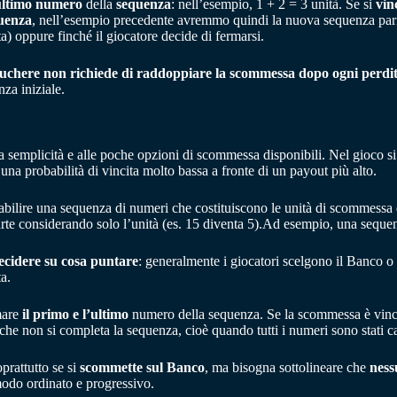
ultimo numero
della
sequenza
: nell’esempio, 1 + 2 = 3 unità. Se si
vin
uenza
, nell’esempio precedente avremmo quindi la nuova sequenza pari a 
ita) oppure finché il giocatore decide di fermarsi.
uchere
non richiede di raddoppiare la scommessa dopo ogni perdi
za iniziale.
ua semplicità e alle poche opzioni di scommessa disponibili. Nel gioco s
 una probabilità di vincita molto bassa a fronte di un payout più alto.
 stabilire una sequenza di numeri che costituiscono le unità di scommessa
rte considerando solo l’unità (es. 15 diventa 5).Ad esempio, una seque
cidere su cosa puntare
: generalmente i giocatori scelgono il Banco o 
a.
mare
il primo e l’ultimo
numero della sequenza. Se la scommessa è vince
 che non si completa la sequenza, cioè quando tutti i numeri sono stati c
oprattutto se si
scommette sul Banco
, ma bisogna sottolineare che
ness
 modo ordinato e progressivo.