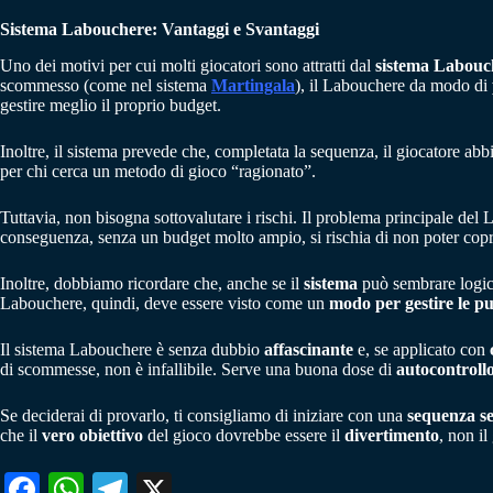
Sistema Labouchere:
Vantaggi e Svantaggi
Uno dei motivi per cui molti giocatori sono attratti dal
sistema Labouc
scommesso (come nel sistema
Martingala
), il Labouchere da modo di
gestire meglio il proprio budget.
Inoltre, il sistema prevede che, completata la sequenza, il giocatore abb
per chi cerca un metodo di gioco “ragionato”.
Tuttavia, non bisogna sottovalutare i rischi. Il problema principale del
conseguenza, senza un budget molto ampio, si rischia di non poter coprir
Inoltre, dobbiamo ricordare che, anche se il
sistema
può sembrare logi
Labouchere, quindi, deve essere visto come un
modo per gestire le p
Il sistema Labouchere è senza dubbio
affascinante
e, se applicato con
di scommesse, non è infallibile. Serve una buona dose di
autocontroll
Se deciderai di provarlo, ti consigliamo di iniziare con una
sequenza se
che il
vero
obiettivo
del gioco dovrebbe essere il
divertimento
, non il
Fa
W
Te
X