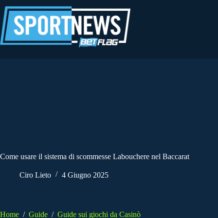
Salta
al
contenuto
Come usare il sistema di scommesse Labouchere nel Baccarat
Ciro Lieto
4 Giugno 2025
Home
/
Guide
/
Guide sui giochi da Casinò