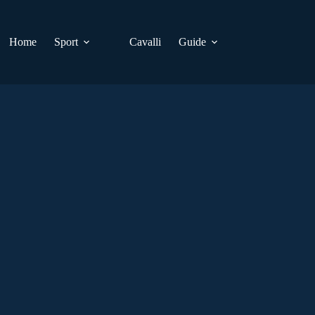
Home
Sport
Cavalli
Guide