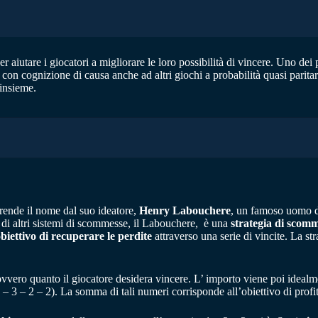
r aiutare i giocatori a migliorare le loro possibilità di vincere. Uno dei 
 con cognizione di causa anche ad altri giochi a probabilità quasi parita
 insieme.
rende il nome dal suo ideatore,
Henry Labouchere
, un famoso uomo d’
 di altri sistemi di scommesse, il Labouchere, è una
strategia di scomm
obiettivo di recuperare le perdite
attraverso una serie di vincite. La st
ovvero quanto il giocatore desidera vincere. L’ importo viene poi ideal
 – 3 – 2 – 2). La somma di tali numeri corrisponde all’obiettivo di profit