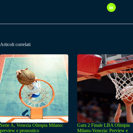
Articoli correlati
Serie A, Venezia Olimpia Milano:
Gara 2 Finale LBA Olimpia
preview e pronostico
Milano-Venezia: Preview e