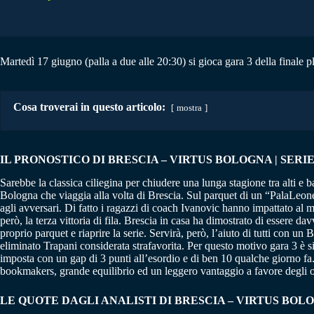
Martedì 17 giugno (palla a due alle 20:30) si gioca gara 3 della finale p
Cosa troverai in questo articolo:
mostra
IL PRONOSTICO DI BRESCIA – VIRTUS BOLOGNA | SERIE A
Sarebbe la classica ciliegina per chiudere una lunga stagione tra alti e b
Bologna che viaggia alla volta di Brescia. Sul parquet di un “PalaLeones
agli avversari. Di fatto i ragazzi di coach Ivanovic hanno impattato al m
però, la terza vittoria di fila. Brescia in casa ha dimostrato di essere 
proprio parquet e riaprire la serie. Servirà, però, l’aiuto di tutti con u
eliminato Trapani considerata strafavorita. Per questo motivo gara 3 è si
imposta con un gap di 3 punti all’esordio e di ben 10 qualche giorno fa. 
bookmakers, grande equilibrio ed un leggero vantaggio a favore degli o
LE QUOTE DAGLI ANALISTI DI BRESCIA – VIRTUS BO