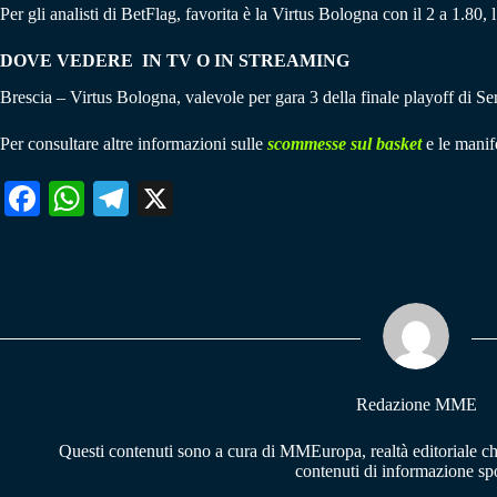
Per gli analisti di BetFlag, favorita è la Virtus Bologna con il 2 a 1.80, 
DOVE VEDERE IN TV O IN STREAMING
Brescia – Virtus Bologna, valevole per gara 3 della finale playoff di
Per consultare altre informazioni sulle
scommesse sul basket
e le manife
Fa
W
Te
X
ce
ha
le
bo
ts
gr
ok
A
a
pp
m
Redazione MME
Questi contenuti sono a cura di MMEuropa, realtà editoriale c
contenuti di informazione spo