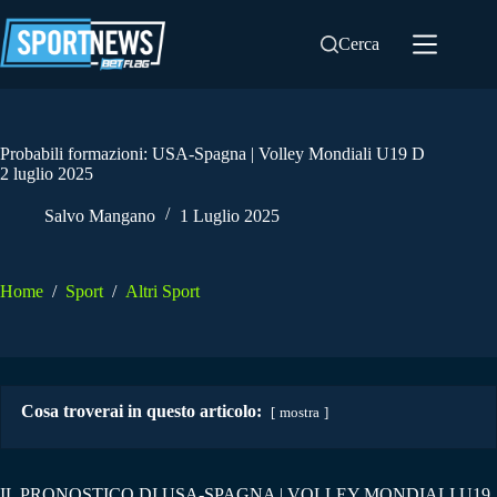
Salta
al
Cerca
contenuto
Probabili formazioni: USA-Spagna | Volley Mondiali U19 D
2 luglio 2025
Salvo Mangano
1 Luglio 2025
Home
/
Sport
/
Altri Sport
Cosa troverai in questo articolo:
mostra
IL PRONOSTICO DI USA-SPAGNA | VOLLEY MONDIALI U19