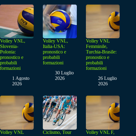
Volley VNL,
Volley VNL,
Volley VNL
Slovenia-
Italia-USA:
Femminile,
Polonia:
pronostico e
Turchia-Brasile:
pronostico e
probabili
pronostico e
probabili
formazioni
probabili
formazioni
formazioni
30 Luglio
1 Agosto
2026
26 Luglio
2026
2026
Volley VNL
Ciclismo, Tour
Volley VNL F,