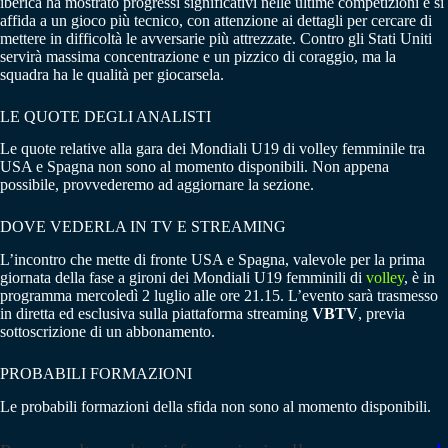
iberica ha mostrato progressi significativi nelle ultime competizioni e si
affida a un gioco più tecnico, con attenzione ai dettagli per cercare di
mettere in difficoltà le avversarie più attrezzate. Contro gli Stati Uniti
servirà massima concentrazione e un pizzico di coraggio, ma la
squadra ha le qualità per giocarsela.
LE QUOTE DEGLI ANALISTI
Le quote relative alla gara dei Mondiali U19 di volley femminile tra
USA e Spagna non sono al momento disponibili. Non appena
possibile, provvederemo ad aggiornare la sezione.
DOVE VEDERLA IN TV E STREAMING
L’incontro che mette di fronte USA e Spagna, valevole per la prima
giornata della fase a gironi dei Mondiali U19 femminili di
volley
, è in
programma mercoledì 2 luglio alle ore 21.15. L’evento sarà trasmesso
in diretta ed esclusiva sulla piattaforma streaming
VBTV
, previa
sottoscrizione di un abbonamento.
PROBABILI FORMAZIONI
Le probabili formazioni della sfida non sono al momento disponibili.