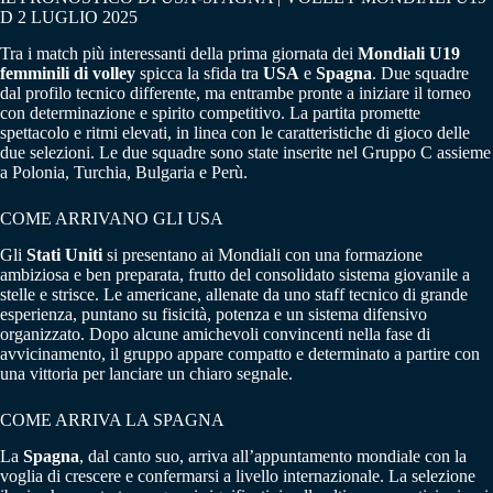
D 2 LUGLIO 2025
Tra i match più interessanti della prima giornata dei
Mondiali U19
femminili di volley
spicca la sfida tra
USA
e
Spagna
. Due squadre
dal profilo tecnico differente, ma entrambe pronte a iniziare il torneo
con determinazione e spirito competitivo. La partita promette
spettacolo e ritmi elevati, in linea con le caratteristiche di gioco delle
due selezioni. Le due squadre sono state inserite nel Gruppo C assieme
a Polonia, Turchia, Bulgaria e Perù.
COME ARRIVANO GLI USA
Gli
Stati Uniti
si presentano ai Mondiali con una formazione
ambiziosa e ben preparata, frutto del consolidato sistema giovanile a
stelle e strisce. Le americane, allenate da uno staff tecnico di grande
esperienza, puntano su fisicità, potenza e un sistema difensivo
organizzato. Dopo alcune amichevoli convincenti nella fase di
avvicinamento, il gruppo appare compatto e determinato a partire con
una vittoria per lanciare un chiaro segnale.
COME ARRIVA LA SPAGNA
La
Spagna
, dal canto suo, arriva all’appuntamento mondiale con la
voglia di crescere e confermarsi a livello internazionale. La selezione