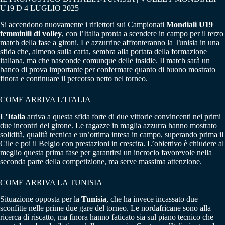
U19 D 4 LUGLIO 2025
Si accendono nuovamente i riflettori sui Campionati
Mondiali U19
femminili di volley
, con l’Italia pronta a scendere in campo per il terzo
match della fase a gironi. Le azzurrine affronteranno la Tunisia in una
sfida che, almeno sulla carta, sembra alla portata della formazione
italiana, ma che nasconde comunque delle insidie. Il match sarà un
banco di prova importante per confermare quanto di buono mostrato
finora e continuare il percorso netto nel torneo.
COME ARRIVA L’ITALIA
L’Italia
arriva a questa sfida forte di due vittorie convincenti nei primi
due incontri del girone. Le ragazze in maglia azzurra hanno mostrato
solidità, qualità tecnica e un’ottima intesa in campo, superando prima il
Cile e poi il Belgio con prestazioni in crescita. L’obiettivo è chiudere al
meglio questa prima fase per garantirsi un incrocio favorevole nella
seconda parte della competizione, ma serve massima attenzione.
COME ARRIVA LA TUNISIA
Situazione opposta per la
Tunisia
, che ha invece incassato due
sconfitte nelle prime due gare del torneo. Le nordafricane sono alla
ricerca di riscatto, ma finora hanno faticato sia sul piano tecnico che