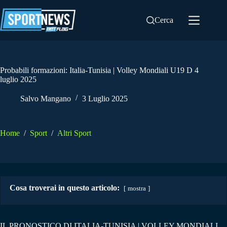
Salta
al
Cerca
contenuto
Probabili formazioni: Italia-Tunisia | Volley Mondiali U19 D 4
luglio 2025
Salvo Mangano
3 Luglio 2025
Home
/
Sport
/
Altri Sport
Cosa troverai in questo articolo:
mostra
IL PRONOSTICO DI ITALIA-TUNISIA | VOLLEY MONDIALI