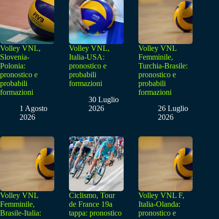
Volley VNL,
Volley VNL,
Volley VNL
Slovenia-
Italia-USA:
Femminile,
Polonia:
pronostico e
Turchia-Brasile:
pronostico e
probabili
pronostico e
probabili
formazioni
probabili
formazioni
formazioni
30 Luglio
1 Agosto
2026
26 Luglio
2026
2026
Volley VNL
Ciclismo, Tour
Volley VNL F,
Femminile,
de France 19a
Italia-Olanda:
Brasile-Italia:
tappa: pronostico
pronostico e