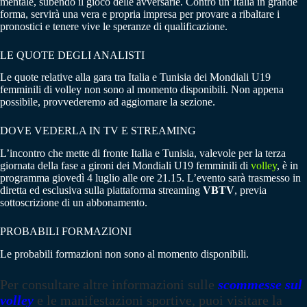
mentale, subendo il gioco delle avversarie. Contro un’Italia in grande
forma, servirà una vera e propria impresa per provare a ribaltare i
pronostici e tenere vive le speranze di qualificazione.
LE QUOTE DEGLI ANALISTI
Le quote relative alla gara tra Italia e Tunisia dei Mondiali U19
femminili di volley non sono al momento disponibili. Non appena
possibile, provvederemo ad aggiornare la sezione.
DOVE VEDERLA IN TV E STREAMING
L’incontro che mette di fronte Italia e Tunisia, valevole per la terza
giornata della fase a gironi dei Mondiali U19 femminili di
volley
, è in
programma giovedì 4 luglio alle ore 21.15. L’evento sarà trasmesso in
diretta ed esclusiva sulla piattaforma streaming
VBTV
, previa
sottoscrizione di un abbonamento.
PROBABILI FORMAZIONI
Le probabili formazioni non sono al momento disponibili.
Per consultare altre informazioni sulle
scommesse sul
volley
e le manifestazioni sportive, puoi visitare la