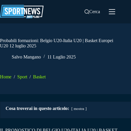
Salta
al
Cerca
contenuto
Probabili formazioni: Belgio U20-Italia U20 | Basket Europei
U20 12 luglio 2025
Salvo Mangano
11 Luglio 2025
Home
/
Sport
/
Basket
Cosa troverai in questo articolo:
mostra
IL PRONOSTICO DI BELGIO U20-ITALIA U20 | BASKET