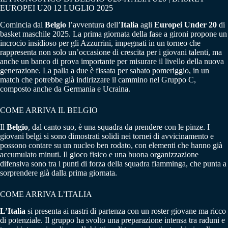
EUROPEI U20 12 LUGLIO 2025
Comincia dal
Belgio
l’avventura dell’
Italia
agli
Europei Under 20
di
basket maschile 2025. La prima giornata della fase a gironi propone un
incrocio insidioso per gli Azzurrini, impegnati in un torneo che
rappresenta non solo un’occasione di crescita per i giovani talenti, ma
anche un banco di prova importante per misurare il livello della nuova
generazione. La palla a due è fissata per sabato pomeriggio, in un
match che potrebbe già indirizzare il cammino nel Gruppo C,
composto anche da Germania e Ucraina.
COME ARRIVA IL BELGIO
Il
Belgio
, dal canto suo, è una squadra da prendere con le pinze. I
giovani belgi si sono dimostrati solidi nei tornei di avvicinamento e
possono contare su un nucleo ben rodato, con elementi che hanno già
accumulato minuti. Il gioco fisico e una buona organizzazione
difensiva sono tra i punti di forza della squadra fiamminga, che punta a
sorprendere già dalla prima giornata.
COME ARRIVA L’ITALIA
L’Italia
si presenta ai nastri di partenza con un roster giovane ma ricco
di potenziale. Il gruppo ha svolto una preparazione intensa tra raduni e