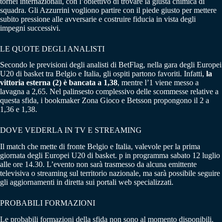
tornei internazionali, con l’obiettivo di trovare la giusta chimica di
squadra. Gli Azzurrini vogliono partire con il piede giusto per mettere
subito pressione alle avversarie e costruire fiducia in vista degli
impegni successivi.
LE QUOTE DEGLI ANALISTI
Secondo le previsioni degli analisti di BetFlag, nella gara degli Europei
U20 di basket tra Belgio e Italia, gli ospiti partono favoriti. Infatti,
la
vittoria esterna (2) è bancata a 1,38
, mentre l’1 viene messo a
lavagna a 2,65. Nel palinsesto complessivo delle scommesse relative a
questa sfida, i bookmaker Zona Gioco e Betsson propongono il 2 a
1,36 e 1,38.
DOVE VEDERLA IN TV E STREAMING
Il match che mette di fronte Belgio e Italia, valevole per la prima
giornata degli Europei U20 di basket. p in programma sabato 12 luglio
alle ore 14.30. L’evento non sarà trasmesso da alcuna emittente
televisiva o streaming sul territorio nazionale, ma sarà possibile seguire
gli aggiornamenti in diretta sui portali web specializzati.
PROBABILI FORMAZIONI
Le probabili formazioni della sfida non sono al momento disponibili.